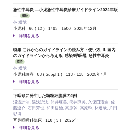
急性中耳炎 —小児急性中耳炎診療ガイドライン2024年版
—
招待
林 達哉
小児科 66 ( 12 ) 1493 - 1500 2025年12月
詳細を見る
特集 これからのガイドラインの読み方・使い方, II. 国内
のガイドラインから考える, 感染/呼吸器, 急性中耳炎
招待
林 達哉
小児科診療 88 ( Suppl 1 ) 113 - 118 2025年4月
詳細を見る
下咽頭に発生した顆粒細胞腫の2例
湯浅諒汰, 湯浅諒汰, 熊井琢美, 熊井琢美, 久保田瑛進, 佐
藤遼介, 石田芳也, 和田哲治, 高原幹, 高原幹, 林達哉, 片田
彰博
耳鼻咽喉科臨床 118 ( 3 ) 2025年
詳細を見る