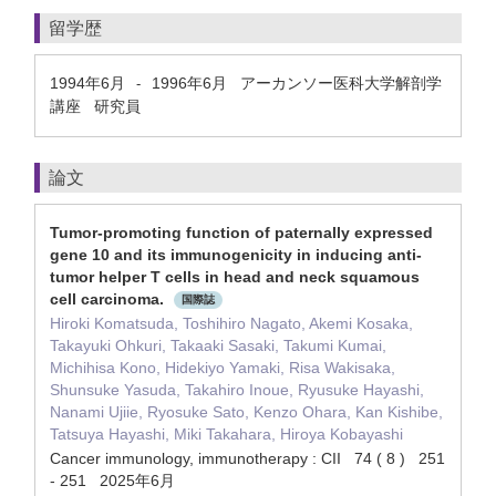
留学歴
1994年6月
1996年6月
アーカンソー医科大学解剖学
-
講座 研究員
論文
Tumor-promoting function of paternally expressed
gene 10 and its immunogenicity in inducing anti-
tumor helper T cells in head and neck squamous
cell carcinoma.
国際誌
Hiroki Komatsuda, Toshihiro Nagato, Akemi Kosaka,
Takayuki Ohkuri, Takaaki Sasaki, Takumi Kumai,
Michihisa Kono, Hidekiyo Yamaki, Risa Wakisaka,
Shunsuke Yasuda, Takahiro Inoue, Ryusuke Hayashi,
Nanami Ujiie, Ryosuke Sato, Kenzo Ohara, Kan Kishibe,
Tatsuya Hayashi, Miki Takahara, Hiroya Kobayashi
Cancer immunology, immunotherapy : CII 74 ( 8 ) 251
- 251 2025年6月