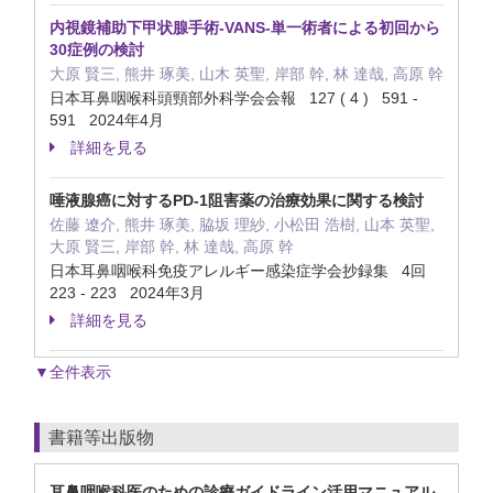
内視鏡補助下甲状腺手術-VANS-単一術者による初回から
30症例の検討
大原 賢三, 熊井 琢美, 山木 英聖, 岸部 幹, 林 達哉, 高原 幹
日本耳鼻咽喉科頭頸部外科学会会報 127 ( 4 ) 591 -
591 2024年4月
詳細を見る
唾液腺癌に対するPD-1阻害薬の治療効果に関する検討
佐藤 遼介, 熊井 琢美, 脇坂 理紗, 小松田 浩樹, 山本 英聖,
大原 賢三, 岸部 幹, 林 達哉, 高原 幹
日本耳鼻咽喉科免疫アレルギー感染症学会抄録集 4回
223 - 223 2024年3月
詳細を見る
▼全件表示
書籍等出版物
耳鼻咽喉科医のための診療ガイドライン活用マニュアル