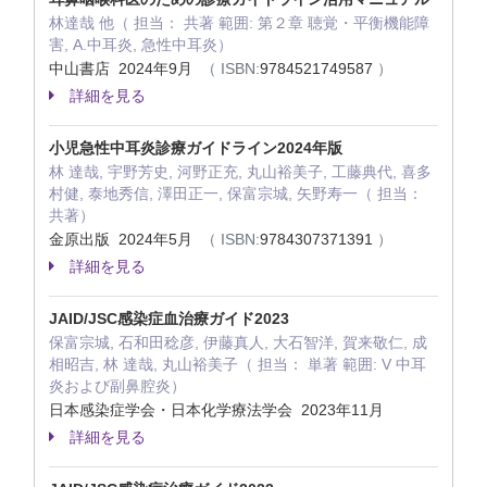
林達哉 他（ 担当： 共著 範囲: 第２章 聴覚・平衡機能障
害, A.中耳炎, 急性中耳炎）
中山書店 2024年9月
（ ISBN:
9784521749587
）
詳細を見る
小児急性中耳炎診療ガイドライン2024年版
林 達哉, 宇野芳史, 河野正充, 丸山裕美子, 工藤典代, 喜多
村健, 泰地秀信, 澤田正一, 保富宗城, 矢野寿一（ 担当：
共著）
金原出版 2024年5月
（ ISBN:
9784307371391
）
詳細を見る
JAID/JSC感染症血治療ガイド2023
保富宗城, 石和田稔彦, 伊藤真人, 大石智洋, 賀来敬仁, 成
相昭吉, 林 達哉, 丸山裕美子（ 担当： 単著 範囲: V 中耳
炎および副鼻腔炎）
日本感染症学会・日本化学療法学会 2023年11月
詳細を見る