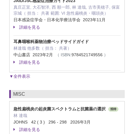
JAID/JSC感染症治療ガイド2023
真庄正宜, 大石智洋, 西 順一郎, 林 達哉, 古市美穂子, 保富
宗城（ 担当： 共著 範囲: VI 急性扁桃炎・咽頭炎）
日本感染症学会・日本化学療法学会 2023年11月
詳細を見る
耳鼻咽喉科薬物治療ベッドサイドガイド
林達哉 他多数（ 担当： 共著）
中山書店 2023年2月
（ ISBN:
9784521749556
）
詳細を見る
▼全件表示
MISC
急性扁桃炎の起炎菌スペクトラムと抗菌薬の選択
招待
林 達哉
JOHNS 42 ( 3 ) 296 - 298 2026年3月
詳細を見る