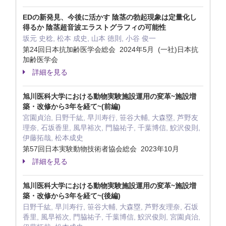
EDの新発見、今後に活かす 陰茎の勃起現象は定量化し
得るか 陰茎超音波エラストグラフィの可能性
坂元 史稔, 松本 成史, 山本 徳則, 小谷 俊一
第24回日本抗加齢医学会総会 2024年5月 (一社)日本抗
加齢医学会
詳細を見る
旭川医科大学における動物実験施設運用の変革~施設増
築・改修から3年を経て~(前編)
宮園貞治, 日野千紘, 早川寿行, 笹谷大輔, 大森塁, 芦野友
理奈, 石坂香里, 風早裕次, 門脇祐子, 千葉博信, 鮫沢俊則,
伊藤拓哉, 松本成史
第57回日本実験動物技術者協会総会 2023年10月
詳細を見る
旭川医科大学における動物実験施設運用の変革~施設増
築・改修から3年を経て~(後編)
日野千紘, 早川寿行, 笹谷大輔, 大森塁, 芦野友理奈, 石坂
香里, 風早裕次, 門脇祐子, 千葉博信, 鮫沢俊則, 宮園貞治,