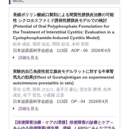
MISC
長鎖ポリリン酸経口製剤による間質性膀胱炎治療の可能
性 シクロホスファミド誘発性膀胱炎モデルでの検討
(Potential of Oral Polyphosphate Formulation for
the Treatment of Interstitial Cystitis: Evaluation in a
Cyclophosphamide-Induced Cystitis Model)
松本 成史, 堀田 祐志, 岡田 紋佳, 木村 和哲
日本泌尿器科学会総会 113回 AOP - 06 2026年4月
詳細を見る
実験的自己免疫性前立腺炎モデルラットに対する牛車腎
気丸の効果(Effect of Goshajinkigan on experimental
autoimmune prostatitis in rats)
菅谷 公男, 西島 さおり, 嘉手川 豪心, 安次富 勝博, 松本
成史, 松下 哲也, 小森園 正彦
日本泌尿器科学会総会 113回 OP - 04 2026年4月
詳細を見る
【排便障害治療・ケアの澪標】排便障害の診療とケア～
あらゆる排便障害(便失禁、便秘、LARS)にみんなで力を