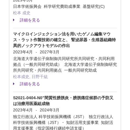
2029年3月
日本学術振興会 科学研究費助成事業 基盤研究(C)
松本 成史
詳細を見る
マイクロインジェクション法を用いたゲノム編集マウ
ス・ラット作製技術の確立と、 腎泌尿器・生殖器組織特
異的ノックアウトモデルの作出
2023年4月
2027年3月
-
北海道大学遺伝子病制御共同研究所共同研究・共同利用
拠点（一般共同研究助成） 北海道大学遺伝子病制御研究
所共同研究・共同利用拠点 一般共同研究助成
松本成史, 日野千紘
詳細を見る
S2021-0404-N0”間質性膀胱炎・膀胱痛症候群の予防又
は治療用医薬組成物
2023年4月
2024年3月
-
独立行政法人 科学技術振興機構（JST） 独立行政法人
科学技術振興機構（JST）・ 知財活用支援事業 知財活
用支援事業（指定国移行継続申請支援）