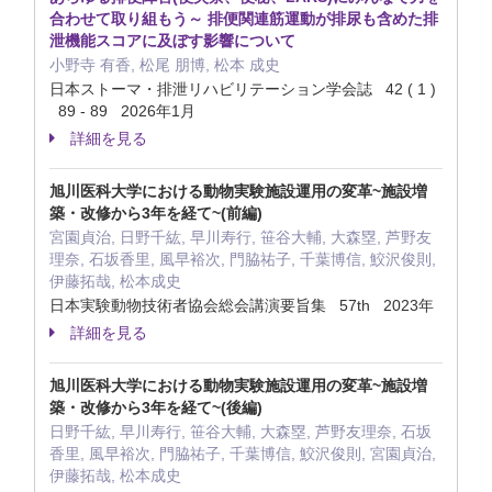
合わせて取り組もう～ 排便関連筋運動が排尿も含めた排
泄機能スコアに及ぼす影響について
小野寺 有香, 松尾 朋博, 松本 成史
日本ストーマ・排泄リハビリテーション学会誌 42 ( 1 )
89 - 89 2026年1月
詳細を見る
旭川医科大学における動物実験施設運用の変革~施設増
築・改修から3年を経て~(前編)
宮園貞治, 日野千紘, 早川寿行, 笹谷大輔, 大森塁, 芦野友
理奈, 石坂香里, 風早裕次, 門脇祐子, 千葉博信, 鮫沢俊則,
伊藤拓哉, 松本成史
日本実験動物技術者協会総会講演要旨集 57th 2023年
詳細を見る
旭川医科大学における動物実験施設運用の変革~施設増
築・改修から3年を経て~(後編)
日野千紘, 早川寿行, 笹谷大輔, 大森塁, 芦野友理奈, 石坂
香里, 風早裕次, 門脇祐子, 千葉博信, 鮫沢俊則, 宮園貞治,
伊藤拓哉, 松本成史