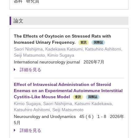
器科 研究員
論文
The Effects of Oxytocin on Stressed Rats with
Increased Urinary Frequency.
査読
国際誌
Saori Nishijima, Kadekawa Katsumi, Katsuhiro Ashitomi,
Seiji Matsumoto, Kimio Sugaya
International neurourology journal 2026年7月
詳細を見る
Effect of Intravesical Administration of Steroid
Enemas on an Experimental Autoimmune Interstitial
Cystitis‐Like Mouse Model
査読
国際誌
Kimio Sugaya, Saori Nishijima, Katsumi Kadekawa,
Katsuhiro Ashitomi, Seiji Matsumoto
Neurourology and Urodynamics 45 ( 6 ) 1 - 8 2026年
5月
詳細を見る