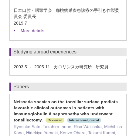
日本口腔・咽頭学会 扁桃病巣疾患診療の手引き作製委
員会 委員長
2019.7
More details
Studying abroad experiences
2003.5
2005.11
カロリンスカ研究所 研究員
-
Papers
Neisseria species on the tonsillar surface predicts
favorable clinical outcomes in patients with
Immunoglobulin A nephropathy who underwent
tonsillectomy.
Reviewed
International journal
Ryosuke Sato, Takahiro Inoue, Risa Wakisaka, Michihisa
Kono, Hidekiyo Yamaki, Kenzo Ohara, Takumi Kumai,