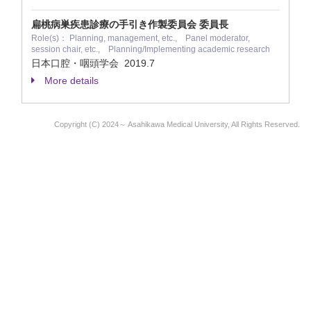
扁桃病巣疾患診療の手引き作製委員会 委員長
Role(s)： Planning, management, etc., Panel moderator,
session chair, etc., Planning/Implementing academic research
日本口腔・咽頭学会
2019.7
More details
Copyright (C) 2024～ Asahikawa Medical University, All Rights Reserved.