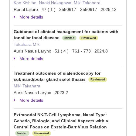
Kan Kishibe, Naoki Nakagawa, Miki Takahara
Renal failure 47 ( 1 ) 2550617 - 2550617 2025.12
More details
Guidance of clinical management for patients with
tonsillar focal disease
Invited
Reviewed
Takahara Miki
Auris Nasus Larynx 51 ( 4 ) 761 - 773 2024.8
More details
Treatment outcomes of sialendoscopy for
submandibular gland sialolithiasis
Reviewed
Miki Takahara
Auris Nasus Larynx 2023.2
More details
Extranodal NK/T-Cell Lymphoma, Nasal Type:
Genetic, Biologic, and Clinical Aspects with a
Central Focus on Epstein-Barr Virus Relation
Invited
Reviewed