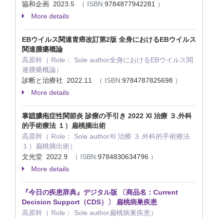
協和企画 2023.5
（ ISBN:
9784877942281
）
More details
EBウイルス関連胄癌改訂第2版 全身におけるEBウイルス
関連腫瘍概論
高原幹（ Role： Sole author全身におけるEBウイルス関
連腫瘍概論）
診断と治療社 2022.11
（ ISBN:
9784787825698
）
More details
掌蹠膿疱症性関節炎 診療の手引き 2022 Ⅺ 治療 ３.外科
的手術療法 １）扁桃摘出術
高原幹（ Role： Sole authorⅪ 治療 ３.外科的手術療法
１）扁桃摘出術）
文光堂 2022.9
（ ISBN:
9784830634796
）
More details
『今日の疾患辞典』デジタル版 〔商品名：Current
Decision Support（CDS）〕 扁桃病巣疾患
高原幹（ Role： Sole author扁桃病巣疾患）