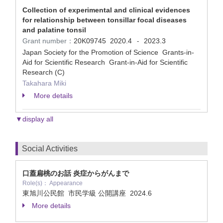
Collection of experimental and clinical evidences
for relationship between tonsillar focal diseases
and palatine tonsil
Grant number：
20K09745
2020.4
2023.3
-
Japan Society for the Promotion of Science Grants-in-
Aid for Scientific Research Grant-in-Aid for Scientific
Research (C)
Takahara Miki
More details
▼display all
Social Activities
口蓋扁桃のお話 炎症からがんまで
Role(s)： Appearance
東旭川公民館 市民学級 公開講座
2024.6
More details