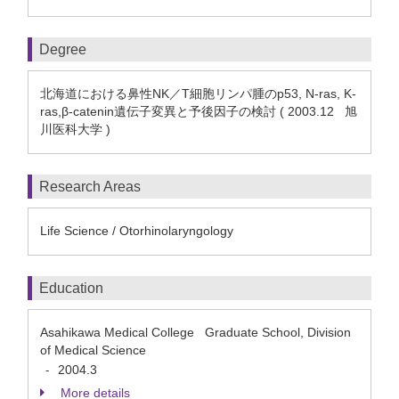
Degree
北海道における鼻性NK／T細胞リンパ腫のp53, N-ras, K-
ras,β-catenin遺伝子変異と予後因子の検討 ( 2003.12 旭
川医科大学 )
Research Areas
Life Science / Otorhinolaryngology
Education
Asahikawa Medical College Graduate School, Division
of Medical Science
2004.3
-
More details