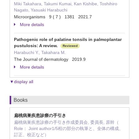
Miki Takahara, Takumi Kumai, Kan Kishibe, Toshihiro
Nagato, Yasuaki Harabuchi
Microorganisms 9 ( 7 ) 1381 2021.7
More details
Pathogenic role of palatine tonsils in palmoplantar
pustulosis: A review.
Reviewed
Harabuchi Y., Takahara M.
The Journal of dermatology 2019.9
More details
▼display all
Books
扁桃病巣疾患診療の手引き
扁桃病巣疾患診療の手引き作成委員会, 委員長, 原幹（
Role： Joint author1/5程の部分の執筆と、全体の構成、
訂正、校正など）