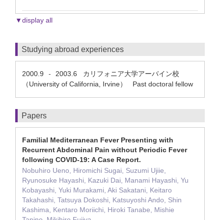
▼display all
Studying abroad experiences
2000.9
2003.6
カリフォニア大学アーバイン校
-
（University of California, Irvine） Past doctoral fellow
Papers
Familial Mediterranean Fever Presenting with
Recurrent Abdominal Pain without Periodic Fever
following COVID-19: A Case Report.
Nobuhiro Ueno, Hiromichi Sugai, Suzumi Ujiie,
Ryunosuke Hayashi, Kazuki Dai, Manami Hayashi, Yu
Kobayashi, Yuki Murakami, Aki Sakatani, Keitaro
Takahashi, Tatsuya Dokoshi, Katsuyoshi Ando, Shin
Kashima, Kentaro Moriichi, Hiroki Tanabe, Mishie
Tanino, Mikihiro Fujiya