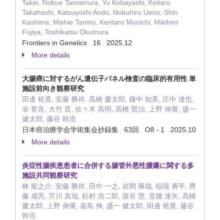
Takei, Nobue Tamamura, Yu Kobayashi, Keitaro
Takahashi, Katsuyoshi Ando, Nobuhiro Ueno, Shin
Kashima, Mishie Tanino, Kentaro Moriichi, Mikihiro
Fujiya, Toshikatsu Okumura
Frontiers in Genetics 16 2025.12
More details
大腸癌に対するがん遺伝子パネル検査の臨床的有用性 単
施設前向き観察研究
田邊 裕貴, 安藤 勝祥, 高橋 慶太郎, 鎌中 知美, 庄中 達也,
谷 誓良, 大竹 晋, 佐々木 高明, 高橋 賢治, 上野 伸展, 盛一
健太郎, 藤谷 幹浩
日本癌治療学会学術集会抄録集 63回 O8 - 1 2025.10
More details
炎症性腸疾患患者に合併する腸管外悪性腫瘍に関する多
施設共同観察研究
林 龍之介, 安藤 勝祥, 田中 一之, 岩間 琢哉, 稲場 勇平, 齊
藤 成亮, 芹川 真哉, 杉村 浩二郎, 坂谷 慧, 堂腰 達矢, 高橋
慶太郎, 上野 伸展, 嘉島 伸, 盛一 健太郎, 田邊 裕貴, 藤谷
幹浩