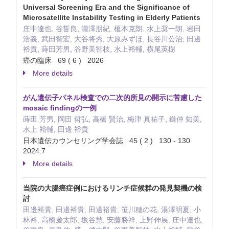
Universal Screening Era and the Significance of
Microsatellite Instability Testing in Elderly Patients
庄中達也, 谷誓良, 瀧澤朋紀, 榎本克朗, 水上奨一朗, 岩田
浩義, 武田智宏, 大谷将秀, 大原みずほ, 長谷川公治, 田邊
裕貴, 蒔田芳男, 谷野美智枝, 水上裕輔, 横尾英樹
癌の臨床 69 ( 6 ) 2026
More details
がん遺伝子パネル検査での二次的所見の開示に苦慮した
mosaic findingの一例
蒔田 芳男, 岡田 哲弘, 高橋 賢治, 梅津 真祐子, 鎌仲 知美,
水上 裕輔, 田邊 裕貴
日本遺伝カウンセリング学会誌 45 ( 2 ) 130 - 130
2024.7
More details
当院の大腸癌症例におけるリンチ症候群の発見契機の検
討
田邊裕貴, 田邊裕貴, 田邊裕貴, 笹川穂の花, 湯澤明夏, 小
林裕, 高橋慶太郎, 坂谷慧, 安藤勝祥, 上野伸展, 庄中達也,