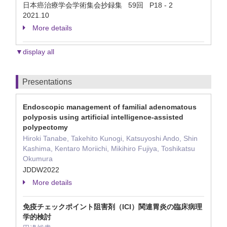
日本癌治療学会学術集会抄録集 59回 P18 - 2
2021.10
More details
▼display all
Presentations
Endoscopic management of familial adenomatous
polyposis using artificial intelligence-assisted
polypectomy
Hiroki Tanabe, Takehito Kunogi, Katsuyoshi Ando, Shin
Kashima, Kentaro Moriichi, Mikihiro Fujiya, Toshikatsu
Okumura
JDDW2022
More details
免疫チェックポイント阻害剤（ICI）関連胃炎の臨床病理
学的検討