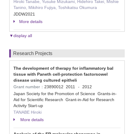
Hiroki Tanabe, Yusuke Mizukami, Hidehiro Takei, Mishie
Tanino, Mikihiro Fujiya, Toshikatsu Okumura
JDDW2021
More details
▼display all
Research Projects
The development of therapy for inflammatory bal
tissue with Paneth cell-protection factorsowel
disease using cultured epitheli
Grant number：
23890012
2011
2012
-
Japan Society for the Promotion of Science Grants-in-
Aid for Scientific Research Grant-in-Aid for Research
Activity Start-up
TANABE Hiroki
More details