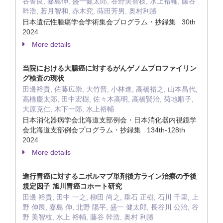
谷誓良, 嘉島伸, 盛一健太郎, 谷野美智枝, 水上裕輔, 藤谷
幹浩, 若月智和, 赤木究, 蒔田芳男, 奥村利勝
日本遺伝性腫瘍学会学術集会プログラム・抄録集 30th
2024
More details
当院における大腸癌に対するがんゲノムプロファイリン
グ検査の現状
田邊裕貴, 佐藤広崇, 大竹晋, 小林進, 高橋裕之, 山本昌代,
高橋慶太郎, 田中宏樹, 佐々木高明, 高橋賢治, 菊地順子,
大原克仁, 木下一郎, 水上裕輔
日本消化器病学会北海道支部例会・日本消化器内視鏡学
会北海道支部例会プログラム・抄録集 134th-128th
2024
More details
進行胃癌に対するニボルマブ単剤後方ライン治療の予後
規定因子 旭川胃癌コホート研究
田邊 裕貴, 田中 一之, 柳田 尚之, 垂石 正樹, 石川 千里, 上
野 伸展, 嘉島 伸, 北野 陽平, 盛一 健太郎, 長谷川 公治, 谷
野 美智枝, 水上 裕輔, 藤谷 幹浩, 奥村 利勝