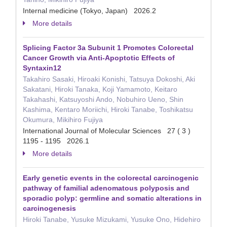
Internal medicine (Tokyo, Japan) 2026.2
More details
Splicing Factor 3a Subunit 1 Promotes Colorectal
Cancer Growth via Anti-Apoptotic Effects of
Syntaxin12
Takahiro Sasaki, Hiroaki Konishi, Tatsuya Dokoshi, Aki
Sakatani, Hiroki Tanaka, Koji Yamamoto, Keitaro
Takahashi, Katsuyoshi Ando, Nobuhiro Ueno, Shin
Kashima, Kentaro Moriichi, Hiroki Tanabe, Toshikatsu
Okumura, Mikihiro Fujiya
International Journal of Molecular Sciences 27 ( 3 )
1195 - 1195 2026.1
More details
Early genetic events in the colorectal carcinogenic
pathway of familial adenomatous polyposis and
sporadic polyp: germline and somatic alterations in
carcinogenesis
Hiroki Tanabe, Yusuke Mizukami, Yusuke Ono, Hidehiro