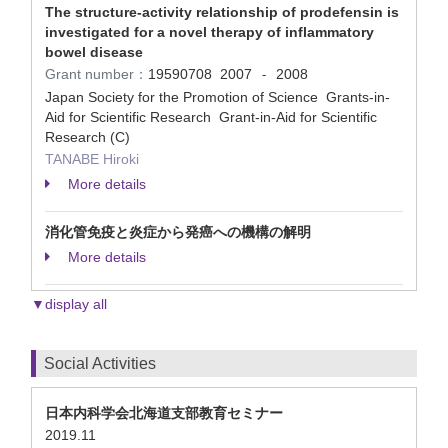
The structure-activity relationship of prodefensin is
investigated for a novel therapy of inflammatory
bowel disease
Grant number：
19590708
2007
2008
-
Japan Society for the Promotion of Science Grants-in-
Aid for Scientific Research Grant-in-Aid for Scientific
Research (C)
TANABE Hiroki
More details
消化管免疫と炎症から発癌への機構の解明
More details
▼display all
Social Activities
日本内科学会北海道支部教育セミナー
2019.11