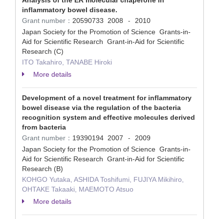
Analysis of the ER molecular chaperone in
inflammatory bowel disease.
Grant number：
20590733
2008
2010
-
Japan Society for the Promotion of Science Grants-in-
Aid for Scientific Research Grant-in-Aid for Scientific
Research (C)
ITO Takahiro, TANABE Hiroki
More details
Development of a novel treatment for inflammatory
bowel disease via the regulation of the bacteria
recognition system and effective molecules derived
from bacteria
Grant number：
19390194
2007
2009
-
Japan Society for the Promotion of Science Grants-in-
Aid for Scientific Research Grant-in-Aid for Scientific
Research (B)
KOHGO Yutaka, ASHIDA Toshifumi, FUJIYA Mikihiro,
OHTAKE Takaaki, MAEMOTO Atsuo
More details