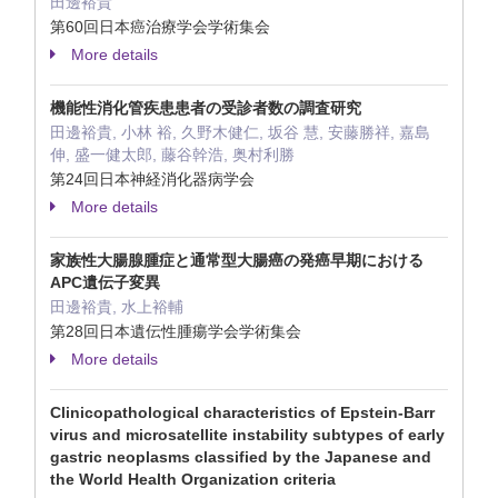
田邊裕貴
第60回日本癌治療学会学術集会
More details
機能性消化管疾患患者の受診者数の調査研究
田邊裕貴, 小林 裕, 久野木健仁, 坂谷 慧, 安藤勝祥, 嘉島
伸, 盛一健太郎, 藤谷幹浩, 奥村利勝
第24回日本神経消化器病学会
More details
家族性大腸腺腫症と通常型大腸癌の発癌早期における
APC遺伝子変異
田邊裕貴, 水上裕輔
第28回日本遺伝性腫瘍学会学術集会
More details
Clinicopathological characteristics of Epstein-Barr
virus and microsatellite instability subtypes of early
gastric neoplasms classified by the Japanese and
the World Health Organization criteria