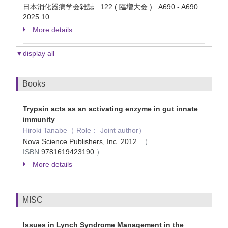
日本消化器病学会雑誌 122 ( 臨増大会 ) A690 - A690
2025.10
More details
▼display all
Books
Trypsin acts as an activating enzyme in gut innate
immunity
Hiroki Tanabe（ Role： Joint author）
Nova Science Publishers, Inc 2012
（
ISBN:
9781619423190
）
More details
MISC
Issues in Lynch Syndrome Management in the