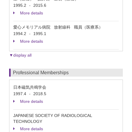
1995.2
2015.6
-
More details
愛心メモリアル病院 放射線科 職員（医療系）
1994.2
1995.1
-
More details
▼display all
Professional Memberships
日本磁気共鳴学会
1997.4
2018.5
-
More details
JAPANESE SOCIETY OF RADIOLOGICAL
TECHNOLOGY
More details