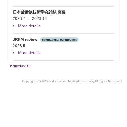
日本放射線技術学会雑誌 査読
2023.7
2023.10
-
More details
JRFM review
International contribution
2023.5
More details
▼display all
Copyright (C) 2024～ Asahikawa Medical University, All Rights Reserved.