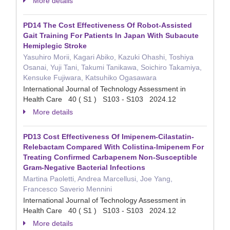
More details
PD14 The Cost Effectiveness Of Robot-Assisted
Gait Training For Patients In Japan With Subacute
Hemiplegic Stroke
Yasuhiro Morii, Kagari Abiko, Kazuki Ohashi, Toshiya
Osanai, Yuji Tani, Takumi Tanikawa, Soichiro Takamiya,
Kensuke Fujiwara, Katsuhiko Ogasawara
International Journal of Technology Assessment in
Health Care 40 ( S1 ) S103 - S103 2024.12
More details
PD13 Cost Effectiveness Of Imipenem-Cilastatin-
Relebactam Compared With Colistina-Imipenem For
Treating Confirmed Carbapenem Non-Susceptible
Gram-Negative Bacterial Infections
Martina Paoletti, Andrea Marcellusi, Joe Yang,
Francesco Saverio Mennini
International Journal of Technology Assessment in
Health Care 40 ( S1 ) S103 - S103 2024.12
More details