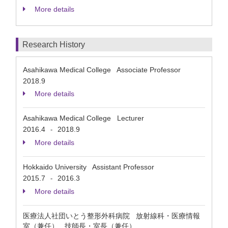
More details
Research History
Asahikawa Medical College Associate Professor
2018.9
More details
Asahikawa Medical College Lecturer
2016.4
2018.9
-
More details
Hokkaido University Assistant Professor
2015.7
2016.3
-
More details
医療法人社団いとう整形外科病院 放射線科・医療情報
室（兼任） 技師長・室長（兼任）