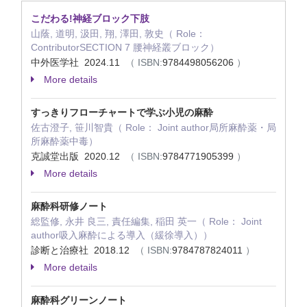
こだわる!神経ブロック下肢
山蔭, 道明, 汲田, 翔, 澤田, 敦史（ Role：
ContributorSECTION 7 腰神経叢ブロック）
中外医学社 2024.11
（ ISBN:
9784498056206
）
More details
すっきりフローチャートで学ぶ小児の麻酔
佐古澄子, 笹川智貴（ Role： Joint author局所麻酔薬・局
所麻酔薬中毒）
克誠堂出版 2020.12
（ ISBN:
9784771905399
）
More details
麻酔科研修ノート
総監修, 永井 良三, 責任編集, 稲田 英一（ Role： Joint
author吸入麻酔による導入（緩徐導入））
診断と治療社 2018.12
（ ISBN:
9784787824011
）
More details
麻酔科グリーンノート