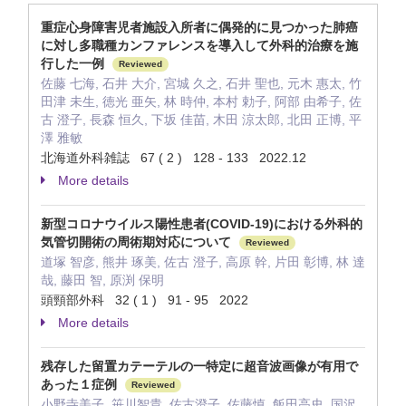
重症心身障害児者施設入所者に偶発的に見つかった肺癌
に対し多職種カンファレンスを導入して外科的治療を施
行した一例
Reviewed
佐藤 七海, 石井 大介, 宮城 久之, 石井 聖也, 元木 惠太, 竹
田津 未生, 徳光 亜矢, 林 時仲, 本村 勅子, 阿部 由希子, 佐
古 澄子, 長森 恒久, 下坂 佳苗, 木田 涼太郎, 北田 正博, 平
澤 雅敏
北海道外科雑誌 67 ( 2 ) 128 - 133 2022.12
More details
新型コロナウイルス陽性患者(COVID-19)における外科的
気管切開術の周術期対応について
Reviewed
道塚 智彦, 熊井 琢美, 佐古 澄子, 高原 幹, 片田 彰博, 林 達
哉, 藤田 智, 原渕 保明
頭頸部外科 32 ( 1 ) 91 - 95 2022
More details
残存した留置カテーテルの一特定に超音波画像が有用で
あった１症例
Reviewed
小野寺美子, 笹川智貴, 佐古澄子, 佐藤慎, 飯田高史, 国沢