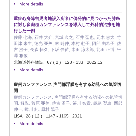
More details
重症心身障害児者施設入所者に偶発的に見つかった肺癌
に対し多職種カンファレンスを導入して外科的治療を施
行した一例
佐藤 七海, 石井 大介, 宮城 久之, 石井 聖也, 元木 惠太, 竹
田津 未生, 徳光 亜矢, 林 時仲, 本村 勅子, 阿部 由希子, 佐
古 澄子, 長森 恒久, 下坂 佳苗, 木田 涼太郎, 北田 正博, 平
澤 雅敏
北海道外科雑誌 67 ( 2 ) 128 - 133 2022.12
More details
症例カンファレンス 声門部浮腫を有する幼児への気管切
開
症例カンファレンス, 声門部浮腫を有する幼児への気管切
開, 解説, 菅原 亜美, 佐古 澄子, 笹川 智貴, 簑島 梨恵, 西部
伸一, 蜷川 純, 原村 陽子
LiSA 28 ( 12 ) 1147 - 1165 2021
More details