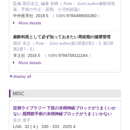
監修 国沢卓之, 編著 岩崎（ Role： Joint author麻酔前投
薬、手術の中止・延期、小児科総論）
中外医学社 2018.5
（ ISBN:
9784498055360
）
More details
麻酔科医として必ず知っておきたい周術期の循環管理
国沢 卓之（ Role： Joint author第1部第2章1－3, 第2部
第2章7－E）
羊土社 2016.5
（ ISBN:
9784758111164
）
More details
▼display all
MISC
症例ライブラリー 下肢の末梢神経ブロックがうまくいか
ない 股関節手術の末梢神経ブロックがうまくいかない
佐古 澄子
LiSA 32 ( 4 ) 330 - 333 2025.4