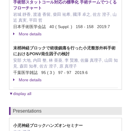
手術部スタットコール対応の標準化 手術チームでつくる
フローチャート
岩城 靜香, 渡邉 香留, 柴田 祐希, 國澤 卓之, 佐古 澄子, 山
近 真実, 平田 哲
日本手術医学会誌 40 ( Suppl. ) 158 - 158 2019.7
More details
末梢神経ブロックで術後鎮痛を行った小児整形外科手術
におけるPONV発生因子の検討
安部 大地, 内田 整, 林 亜葵, 李 賢雅, 佐藤 真理子, 山田 知
見, 森田 知孝, 佐古 澄子, 原 真理子
千葉医学雑誌 95 ( 3 ) 97 - 97 2019.6
More details
▼display all
Presentations
小児神経ブロックハンズオンセミナー