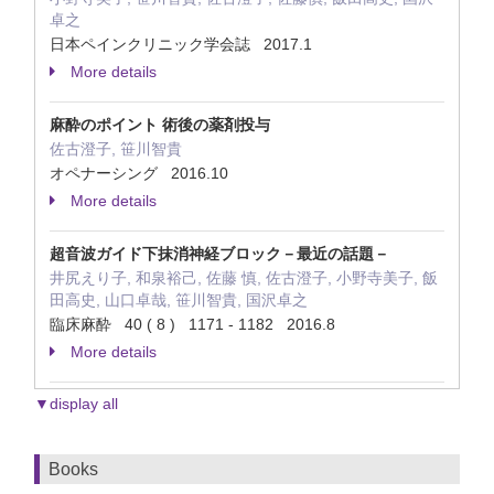
卓之
日本ペインクリニック学会誌 2017.1
More details
麻酔のポイント 術後の薬剤投与
佐古澄子, 笹川智貴
オペナーシング 2016.10
More details
超音波ガイド下抹消神経ブロック－最近の話題－
井尻えり子, 和泉裕己, 佐藤 慎, 佐古澄子, 小野寺美子, 飯
田高史, 山口卓哉, 笹川智貴, 国沢卓之
臨床麻酔 40 ( 8 ) 1171 - 1182 2016.8
More details
▼display all
Books