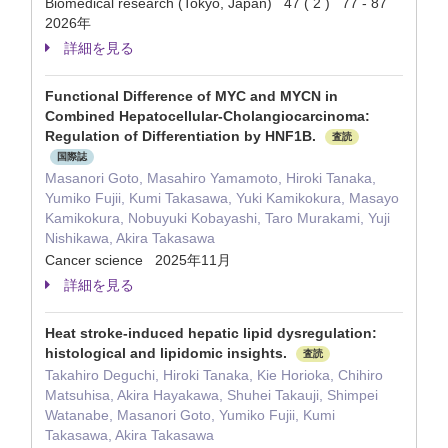
Biomedical research (Tokyo, Japan) 47 ( 2 ) 77 - 87
2026年
詳細を見る
Functional Difference of MYC and MYCN in
Combined Hepatocellular-Cholangiocarcinoma:
Regulation of Differentiation by HNF1B.
査読
国際誌
Masanori Goto, Masahiro Yamamoto, Hiroki Tanaka,
Yumiko Fujii, Kumi Takasawa, Yuki Kamikokura, Masayo
Kamikokura, Nobuyuki Kobayashi, Taro Murakami, Yuji
Nishikawa, Akira Takasawa
Cancer science 2025年11月
詳細を見る
Heat stroke-induced hepatic lipid dysregulation:
histological and lipidomic insights.
査読
Takahiro Deguchi, Hiroki Tanaka, Kie Horioka, Chihiro
Matsuhisa, Akira Hayakawa, Shuhei Takauji, Shimpei
Watanabe, Masanori Goto, Yumiko Fujii, Kumi
Takasawa, Akira Takasawa