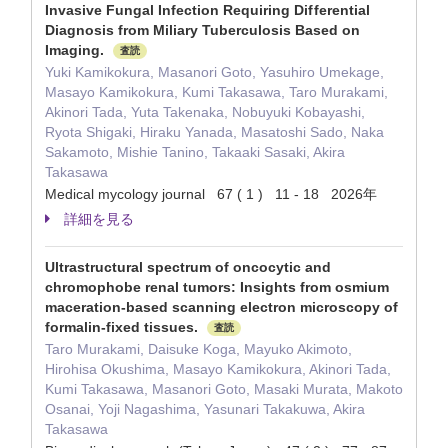
Invasive Fungal Infection Requiring Dif ferential
Diagnosis from Miliary Tuberculosis Based on
Imaging.
査読
Yuki Kamikokura, Masanori Goto, Yasuhiro Umekage,
Masayo Kamikokura, Kumi Takasawa, Taro Murakami,
Akinori Tada, Yuta Takenaka, Nobuyuki Kobayashi,
Ryota Shigaki, Hiraku Yanada, Masatoshi Sado, Naka
Sakamoto, Mishie Tanino, Takaaki Sasaki, Akira
Takasawa
Medical mycology journal 67 ( 1 ) 11 - 18 2026年
詳細を見る
Ultrastructural spectrum of oncocytic and
chromophobe renal tumors: Insights from osmium
maceration-based scanning electron microscopy of
formalin-fixed tissues.
査読
Taro Murakami, Daisuke Koga, Mayuko Akimoto,
Hirohisa Okushima, Masayo Kamikokura, Akinori Tada,
Kumi Takasawa, Masanori Goto, Masaki Murata, Makoto
Osanai, Yoji Nagashima, Yasunari Takakuwa, Akira
Takasawa