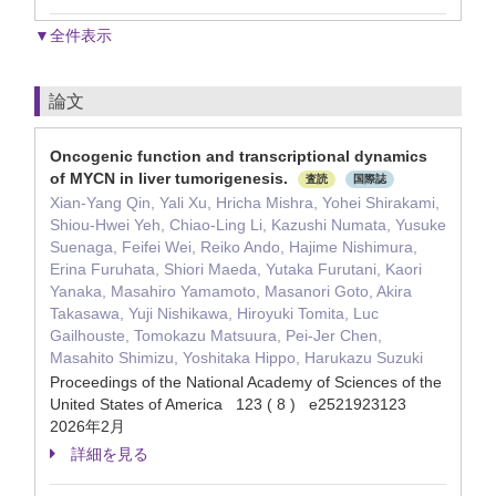
▼全件表示
論文
Oncogenic function and transcriptional dynamics
of MYCN in liver tumorigenesis.
査読
国際誌
Xian-Yang Qin, Yali Xu, Hricha Mishra, Yohei Shirakami,
Shiou-Hwei Yeh, Chiao-Ling Li, Kazushi Numata, Yusuke
Suenaga, Feifei Wei, Reiko Ando, Hajime Nishimura,
Erina Furuhata, Shiori Maeda, Yutaka Furutani, Kaori
Yanaka, Masahiro Yamamoto, Masanori Goto, Akira
Takasawa, Yuji Nishikawa, Hiroyuki Tomita, Luc
Gailhouste, Tomokazu Matsuura, Pei-Jer Chen,
Masahito Shimizu, Yoshitaka Hippo, Harukazu Suzuki
Proceedings of the National Academy of Sciences of the
United States of America 123 ( 8 ) e2521923123
2026年2月
詳細を見る