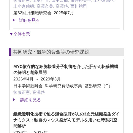
後藤正憲, 山本雅大, 田中宏樹, 藤井裕美子, 上小倉昌代,
上小倉佑機, 高澤久美, 高澤啓, 西川祐司
第32回肝細胞研究会 2025年7月
詳細を見る
▼全件表示
共同研究・競争的資金等の研究課題
MYC依存的な細胞接着分子制御を介した肝がん転移機構
の解明と創薬展開
2026年4月
2029年3月
-
日本学術振興会 科学研究費助成事業 基盤研究（C）
後藤正憲, 高澤啓
詳細を見る
組織透明化技術で迫る混合型肝がんの3次元組織発生ダイ
ナミクス：独自のマウス発がんモデルを用いた時系列空
間解析
2026年
2027年
-