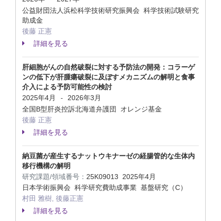
公益財団法人浜松科学技術研究振興会 科学技術試験研究
助成金
後藤 正憲
詳細を見る
肝細胞がんの自然破裂に対する予防法の開発：コラーゲ
ンの低下が肝腫瘍破裂に及ぼすメカニズムの解明と食事
介入による予防可能性の検討
2025年4月
2026年3月
-
全国B型肝炎控訴北海道弁護団 オレンジ基金
後藤 正憲
詳細を見る
納豆菌が産生するナットウキナーゼの経腸管的な生体内
移行機構の解明
研究課題/領域番号：
25K09013
2025年4月
日本学術振興会 科学研究費助成事業 基盤研究（C）
村田 雅樹, 後藤正憲
詳細を見る