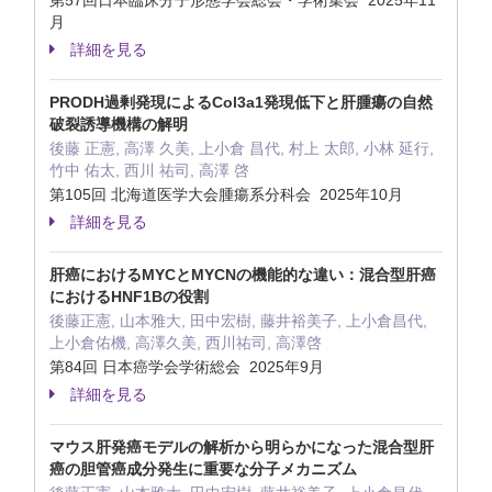
第57回日本臨床分子形態学会総会・学術集会 2025年11
月
詳細を見る
PRODH過剰発現によるCol3a1発現低下と肝腫瘍の自然
破裂誘導機構の解明
後藤 正憲, 高澤 久美, 上小倉 昌代, 村上 太郎, 小林 延行,
竹中 佑太, 西川 祐司, 高澤 啓
第105回 北海道医学大会腫瘍系分科会 2025年10月
詳細を見る
肝癌におけるMYCとMYCNの機能的な違い：混合型肝癌
におけるHNF1Bの役割
後藤正憲, 山本雅大, 田中宏樹, 藤井裕美子, 上小倉昌代,
上小倉佑機, 高澤久美, 西川祐司, 高澤啓
第84回 日本癌学会学術総会 2025年9月
詳細を見る
マウス肝発癌モデルの解析から明らかになった混合型肝
癌の胆管癌成分発生に重要な分子メカニズム