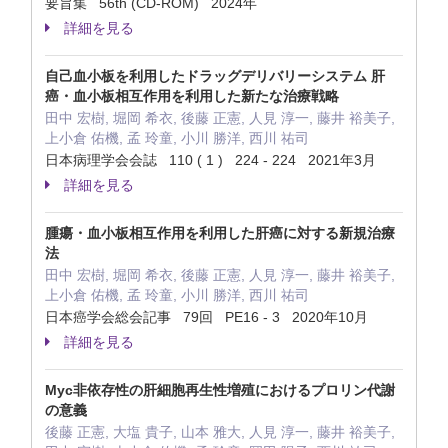
要旨集 56th (CD-ROM) 2024年
詳細を見る
自己血小板を利用したドラッグデリバリーシステム 肝
癌・血小板相互作用を利用した新たな治療戦略
田中 宏樹, 堀岡 希衣, 後藤 正憲, 人見 淳一, 藤井 裕美子,
上小倉 佑機, 孟 玲童, 小川 勝洋, 西川 祐司
日本病理学会会誌 110 ( 1 ) 224 - 224 2021年3月
詳細を見る
腫瘍・血小板相互作用を利用した肝癌に対する新規治療
法
田中 宏樹, 堀岡 希衣, 後藤 正憲, 人見 淳一, 藤井 裕美子,
上小倉 佑機, 孟 玲童, 小川 勝洋, 西川 祐司
日本癌学会総会記事 79回 PE16 - 3 2020年10月
詳細を見る
Myc非依存性の肝細胞再生性増殖におけるプロリン代謝
の意義
後藤 正憲, 大塩 貴子, 山本 雅大, 人見 淳一, 藤井 裕美子,