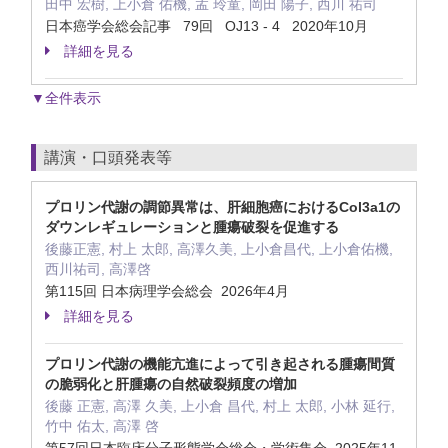
田中 宏樹, 上小倉 佑機, 孟 玲童, 岡田 陽子, 西川 祐司
日本癌学会総会記事 79回 OJ13 - 4 2020年10月
詳細を見る
▼全件表示
講演・口頭発表等
プロリン代謝の調節異常は、肝細胞癌におけるCol3a1の
ダウンレギュレーションと腫瘍破裂を促進する
後藤正憲, 村上 太郎, 高澤久美, 上小倉昌代, 上小倉佑機,
西川祐司, 高澤啓
第115回 日本病理学会総会 2026年4月
詳細を見る
プロリン代謝の機能亢進によって引き起される腫瘍間質
の脆弱化と肝腫瘍の自然破裂頻度の増加
後藤 正憲, 高澤 久美, 上小倉 昌代, 村上 太郎, 小林 延行,
竹中 佑太, 高澤 啓