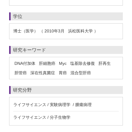
学位
博士（医学） （ 2010年3月 浜松医科大学 ）
研究キーワード
DNA付加体
肝細胞癌
Myc
塩基除去修復
肝再生
胆管癌
深在性真菌症
胃癌
混合型肝癌
研究分野
ライフサイエンス / 実験病理学 / 腫瘍病理
ライフサイエンス / 分子生物学