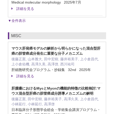
Medical molecular morphology 2025年7月
詳細を見る
▼全件表示
MISC
マウス肝発癌モデルの解析から明らかになった混合型肝
癌の胆管癌成分発生に重要な分子メカニズム
後藤正憲, 山本雅大, 田中宏樹, 藤井裕美子, 上小倉昌代,
上小倉佑機, 高澤久美, 高澤啓, 西川祐司
肝細胞研究会プログラム・抄録集 32nd 2025年
詳細を見る
肝腫瘍におけるMycとMycnの機能的特徴の比較検討:マ
ウス混合型肝癌の胆管癌成分誘導メカニズムの解明
後藤正憲, 田中宏樹, 藤井裕美子, 高澤久美, 上小倉昌代,
小林延行, 小林延行, 高澤啓
日本臨床分子形態学会総会・学術集会講演プログラム・