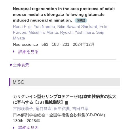
Neuronal regeneration in the area postrema of adult
mouse medulla oblongata following glutamate-
induced neuronal elimination.
国際誌
Rena Fujii, Yuri Nambu, Nitin Sawant Shirikant, Eriko
Furube, Mitsuhiro Morita, Ryoichi Yoshimura, Seiji
Miyata
Neuroscience 563 188 - 201 2024年12月
詳細を見る
▼全件表示
MISC
カリクレイン型セリンプロテアーゼ6は虚血性病変の拡大
に寄与する【JST機械翻訳】|||
古部瑛莉子, 扇谷昌宏, 田中佑典, 吉田成孝
日本解剖学会総会・全国学術集会抄録集(CD-ROM)
130th 2025年
詳細を見る