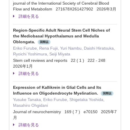
journal of the International Society of Cerebral Blood
Flow and Metabolism 271678X261427902 2026年3月
詳細を見る
Region-Specific Adult Neural Stem Cell Niches of
the Mediobasal Hypothalamus and Medulla
Oblongata.
国際誌
Eriko Furube, Rena Fujii, Yuri Nambu, Daishi Hiratsuka,
Ryoichi Yoshimura, Seiji Miyata
Stem cell reviews and reports 22 ( 1 ) 222 - 248
2026年1月
詳細を見る
Expression of Kallikrein in Glial Cells and Its
Influence on Oligodendrocyte Myelination.
国際誌
Yusuke Tanaka, Eriko Furube, Shigetaka Yoshida,
Masahiro Ohgidani
Journal of neurochemistry 169 ( 7 ) e70150 2025年7
月
詳細を見る