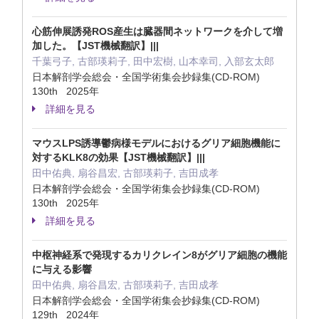
心筋伸展誘発ROS産生は臓器間ネットワークを介して増
加した。【JST機械翻訳】|||
千葉弓子, 古部瑛莉子, 田中宏樹, 山本幸司, 入部玄太郎
日本解剖学会総会・全国学術集会抄録集(CD-ROM)
130th 2025年
詳細を見る
マウスLPS誘導鬱病様モデルにおけるグリア細胞機能に
対するKLK8の効果【JST機械翻訳】|||
田中佑典, 扇谷昌宏, 古部瑛莉子, 吉田成孝
日本解剖学会総会・全国学術集会抄録集(CD-ROM)
130th 2025年
詳細を見る
中枢神経系で発現するカリクレイン8がグリア細胞の機能
に与える影響
田中佑典, 扇谷昌宏, 古部瑛莉子, 吉田成孝
日本解剖学会総会・全国学術集会抄録集(CD-ROM)
129th 2024年