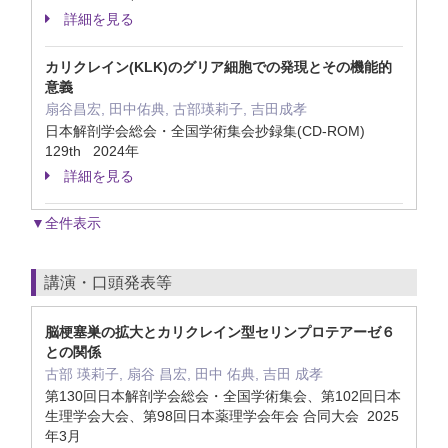
詳細を見る
カリクレイン(KLK)のグリア細胞での発現とその機能的
意義
扇谷昌宏, 田中佑典, 古部瑛莉子, 吉田成孝
日本解剖学会総会・全国学術集会抄録集(CD-ROM)
129th 2024年
詳細を見る
▼全件表示
講演・口頭発表等
脳梗塞巣の拡大とカリクレイン型セリンプロテアーゼ６
との関係
古部 瑛莉子, 扇谷 昌宏, 田中 佑典, 吉田 成孝
第130回日本解剖学会総会・全国学術集会、第102回日本
生理学会大会、第98回日本薬理学会年会 合同大会 2025
年3月