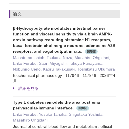
論文
β-Hydroxybutyrate modulates intestinal barrier
function and visceral sensitivity via a brain AMPK-
orexin pathway recruiting histamine H1 receptors,
basal forebrain cholinergic neurons, adenosine A2B
receptors, and vagal output in rats.
国際誌
Masatomo Ishioh, Tsukasa Nozu, Masahiro Ohgidani,
Eriko Furube, Saori Miyagishi, Takuya Funayama,
Nobuhiro Ueno, Kaoru Takakusaki, Toshikatsu Okumura
Biochemical pharmacology 117946 - 117946 2026年4
月
詳細を見る
Type 1 diabetes remodels the area postrema
perivascular-immune interface.
国際誌
Eriko Furube, Yusuke Tanaka, Shigetaka Yoshida,
Masahiro Ohgidani
Journal of cerebral blood flow and metabolism : official