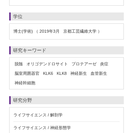
学位
博士(学術) （ 2019年3月 京都工芸繊維大学 ）
研究キーワード
脱髄
オリゴデンドロサイト
プロテアーゼ
炎症
脳室周囲器官
KLK6
KLK8
神経新生
血管新生
神経幹細胞
研究分野
ライフサイエンス / 解剖学
ライフサイエンス / 神経形態学