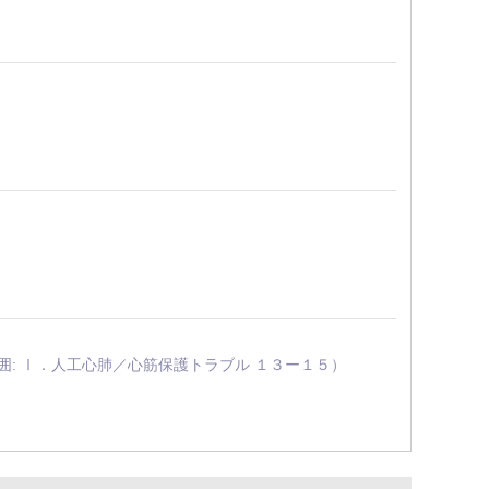
分担執筆 範囲: Ⅰ．人工心肺／心筋保護トラブル １３ー１５）