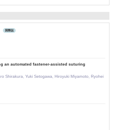
.
国際誌
ng an automated fastener-assisted suturing
ro Shirakura, Yuki Setogawa, Hiroyuki Miyamoto, Ryohei