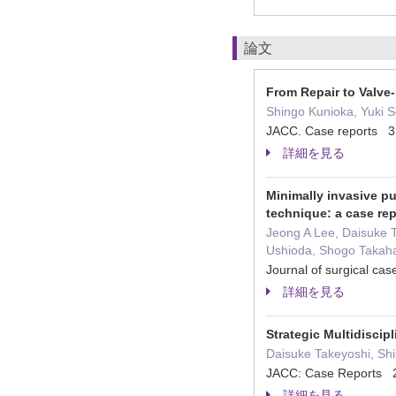
論文
From Repair to Valve-
Shingo Kunioka, Yuki 
JACC. Case reports 
詳細を見る
Minimally invasive pu
technique: a case rep
Jeong A Lee, Daisuke 
Ushioda, Shogo Takaha
Journal of surgical c
詳細を見る
Strategic Multidiscip
Daisuke Takeyoshi, Sh
JACC: Case Reports
詳細を見る