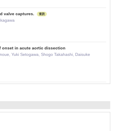
ed valve captures.
査読
Nakagawa
 onset in acute aortic dissection
Inoue, Yuki Setogawa, Shogo Takahashi, Daisuke