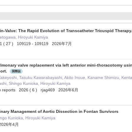
in-Valve: The Rapid Evolution of Transcatheter Tricuspid Therapy
Setogawa, Hiroyuki Kamiya
31 ( 27 ) 109119 - 109119 2026年7月
lmonary valve replacement via left anterior mini-thoracotomy usi
ort.
国際誌
Takeyoshi, Tasuku Kawarabayashi, Akito Inoue, Kaname Shimizu, Kenta
shi, Shingo Kunioka, Hiroyuki Kamiya
ase reports 2026 ( 6 ) rjag469 2026年6月
linary Management of Aortic Dissection in Fontan Survivors
ingo Kunioka, Hiroyuki Kamiya
 2026年4月