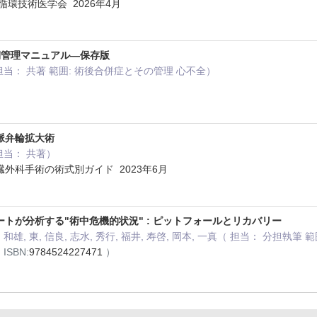
循環技術医学会 2026年4月
期管理マニュアル—保存版
担当： 共著 範囲: 術後合併症とその管理 心不全）
脈弁輪拡大術
担当： 共著）
外科手術の術式別ガイド 2023年6月
トが分析する"術中危機的状況" : ピットフォールとリカバリー
種本, 和雄, 東, 信良, 志水, 秀行, 福井, 寿啓, 岡本, 一真（ 担当： 
 ISBN:
9784524227471
）