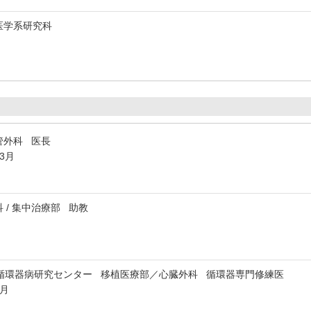
医学系研究科
管外科 医長
年3月
 / 集中治療部 助教
循環器病研究センター 移植医療部／心臓外科 循環器専門修練医
3月