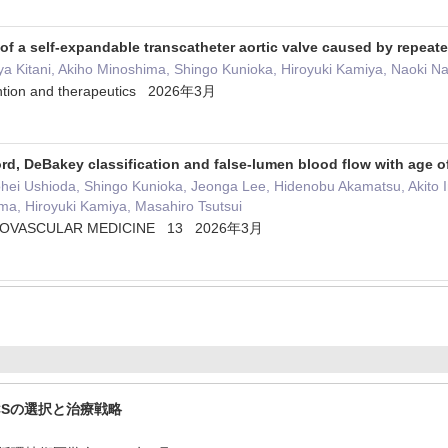
of a self‑expandable transcatheter aortic valve caused by repeat
ya Kitani, Akiho Minoshima, Shingo Kunioka, Hiroyuki Kamiya, Naoki 
ention and therapeutics 2026年3月
rd, DeBakey classification and false-lumen blood flow with age of
ohei Ushioda, Shingo Kunioka, Jeonga Lee, Hidenobu Akamatsu, Akito 
ma, Hiroyuki Kamiya, Masahiro Tsutsui
DIOVASCULAR MEDICINE 13 2026年3月
CSの選択と治療戦略