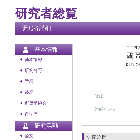
研究者総覧
研究者詳細
クニオ
基本情報
國
基本情報
◆
KUNIOK
研究分野
◆
学歴
◆
経歴
◆
所属
所属学協会
◆
外部リンク
留学歴
◆
研究活動
論文
◆
研究分野