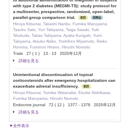
to additional administration of imeglimin in subjects
with type 2 diabetes (MEGMI-TS): study protocol for
a multicenter, prospective, randomized, open-label,
parallel-group comparison trial.
査読
国際誌
Hiroya Kitsunai, Takashi Nanbu, Fumika Maruyama,
Tasuku Sato, Yuri Takiyama, Taiga Sasaki, Yuki
Shukuda, Takao Takiyama, Ayaka Kurigaki, Yumi
Takiyama, Atsuko Abiko, Yoshihiro Miyamoto, Reiko
Homma, Fuminori Hirano, Hiroshi Nomoto
Trials 27 ( 1 ) 13 - 13 2025年12月
詳細を見る
Unintentional discontinuation of topical
corticosteroids after emergency hospitalization can
exacerbate adrenal insufficiency.
査読
Hiroya Kitsunai, Yumika Watanabe, Eisuke Nishikawa,
Fumika Maruyama, Hiroshi Nomoto
Endocrine journal 72 ( 12 ) 1377 - 1378 2025年12月
詳細を見る
▼全件表示