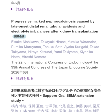
年6月
詳細を見る
Progressive marked nephrocalcinosis caused by
late-onset distal renal tubular acidosis and
electrolyte imbalances after kidney transplantation
国際会議
Eisuke Nishikawa, Takayuki Hirose, Yumika Watanabe,
Fumika Maruyama, Tasuku Sato, Ayaka Kurigaki, Takao
Takiyama, Hiroya Kitsunai, Yumi Takiyama, Kiyohiko
Hotta, Hiroshi Nomoto
The 22nd International Congress of Endocrinology/The
99th Annual Congress of The Japan Endocrine Society
2026年6月
詳細を見る
2型糖尿病患者に対する経口セマグルチドの長期的な安全
性と有効性の検討～Sapporo-Oral SEMA extension
study～
橘内 博哉, 保川 夏穂, 古澤 翔, 北尾 直之, 伊藤 美樹, 栗原
弘義, 山本 知穂, 竹内 淳, 中村 昭伸, 滝山 由美, 野本 博司