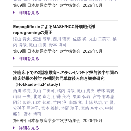
第69回 日本糖尿病学会年次学術集会 2026年5月
詳細を見る
EmpagliflozinによるMASH/HCC肝細胞代謝
reprogramingの是正
滝山 貴央, 渡邊 弓華, 西川 瑛亮, 佐藤 翼, 丸山 二美可, 橘
内 博哉, 滝山 由美, 野本 博司
第69回 日本糖尿病学会年次学術集会 2026年5月
詳細を見る
実臨床下での2型糖尿病へのチルゼパチド投与後半年間の
臨床効果の検討 多機関共同単群後ろ向き観察研究
（Hokkaido-TZP study）
西川 瑛亮, 丸山 二美可, 橘内 博哉, 滝山 貴央, 若林 義規,
山縣 一夫, 北尾 直之, 伊藤 美樹, 栗原 弘義, 宮野 有希恵,
阿部 智絵, 山本 知穂, 竹内 淳, 南部 孝, 山縣 弘規, 辻 賢,
安孫子 亜津子, 宮本 義博, 本間 玲子, 宮崎 あすか, 中村
昭伸, 野本 博司
第69回 日本糖尿病学会年次学術集会 2026年5月
詳細を見る