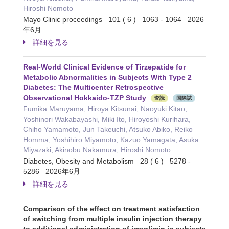
Hiroshi Nomoto
Mayo Clinic proceedings 101 ( 6 ) 1063 - 1064 2026
年6月
詳細を見る
Real-World Clinical Evidence of Tirzepatide for
Metabolic Abnormalities in Subjects With Type 2
Diabetes: The Multicenter Retrospective
Observational Hokkaido-TZP Study
査読
国際誌
Fumika Maruyama, Hiroya Kitsunai, Naoyuki Kitao,
Yoshinori Wakabayashi, Miki Ito, Hiroyoshi Kurihara,
Chiho Yamamoto, Jun Takeuchi, Atsuko Abiko, Reiko
Homma, Yoshihiro Miyamoto, Kazuo Yamagata, Asuka
Miyazaki, Akinobu Nakamura, Hiroshi Nomoto
Diabetes, Obesity and Metabolism 28 ( 6 ) 5278 -
5286 2026年6月
詳細を見る
Comparison of the effect on treatment satisfaction
of switching from multiple insulin injection therapy