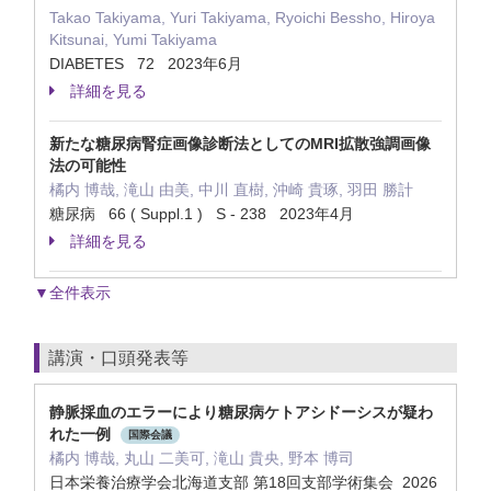
Takao Takiyama, Yuri Takiyama, Ryoichi Bessho, Hiroya
Kitsunai, Yumi Takiyama
DIABETES 72 2023年6月
詳細を見る
新たな糖尿病腎症画像診断法としてのMRI拡散強調画像
法の可能性
橘内 博哉, 滝山 由美, 中川 直樹, 沖崎 貴琢, 羽田 勝計
糖尿病 66 ( Suppl.1 ) S - 238 2023年4月
詳細を見る
▼全件表示
講演・口頭発表等
静脈採血のエラーにより糖尿病ケトアシドーシスが疑わ
れた一例
国際会議
橘内 博哉, 丸山 二美可, 滝山 貴央, 野本 博司
日本栄養治療学会北海道支部 第18回支部学術集会 2026