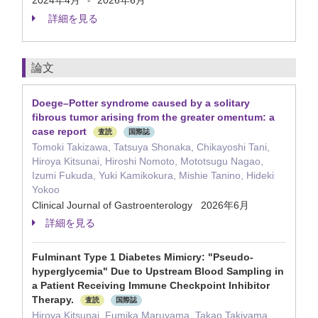
2024年4月
2026年6月
-
詳細を見る
論文
Doege–Potter syndrome caused by a solitary
fibrous tumor arising from the greater omentum: a
case report
査読
国際誌
Tomoki Takizawa, Tatsuya Shonaka, Chikayoshi Tani,
Hiroya Kitsunai, Hiroshi Nomoto, Mototsugu Nagao,
Izumi Fukuda, Yuki Kamikokura, Mishie Tanino, Hideki
Yokoo
Clinical Journal of Gastroenterology 2026年6月
詳細を見る
Fulminant Type 1 Diabetes Mimicry: "Pseudo-
hyperglycemia" Due to Upstream Blood Sampling in
a Patient Receiving Immune Checkpoint Inhibitor
Therapy.
査読
国際誌
Hiroya Kitsunai, Fumika Maruyama, Takao Takiyama,