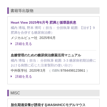
書籍等出版物
Heart View 2025年6月号 肥満と循環器疾患
橘内 博哉, 野本 博司（ 担当： 分担執筆 範囲: 【治す】9
肥満を合併する糖尿病治療）
メジカルビュー社 2025年6月
詳細を見る
血糖管理のための糖尿病治療薬活用マニュアル
橘内 博哉（ 担当： 分担執筆 範囲: 3-3 糖尿病初期治療に
おける病態に応じた注射製剤の使い分け）
中外医学社 2020年3月
（ ISBN:
9784498123861
）
詳細を見る
MISC
胎生期過栄養が誘発するMASH/HCCモデルマウス