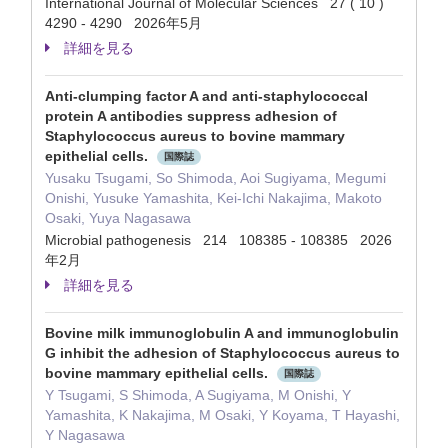
International Journal of Molecular Sciences 27 ( 10 )
4290 - 4290 2026年5月
詳細を見る
Anti-clumping factor A and anti-staphylococcal
protein A antibodies suppress adhesion of
Staphylococcus aureus to bovine mammary
epithelial cells.
国際誌
Yusaku Tsugami, So Shimoda, Aoi Sugiyama, Megumi
Onishi, Yusuke Yamashita, Kei-Ichi Nakajima, Makoto
Osaki, Yuya Nagasawa
Microbial pathogenesis 214 108385 - 108385 2026
年2月
詳細を見る
Bovine milk immunoglobulin A and immunoglobulin
G inhibit the adhesion of Staphylococcus aureus to
bovine mammary epithelial cells.
国際誌
Y Tsugami, S Shimoda, A Sugiyama, M Onishi, Y
Yamashita, K Nakajima, M Osaki, Y Koyama, T Hayashi,
Y Nagasawa