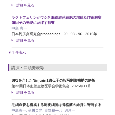
詳細を見る
ラクトフェリンがウシ乳腺線維芽細胞の増殖及び細胞増
殖因子の発現に及ぼす影響
中島 恵一
日本乳房炎研究会proceedings 20 93 - 96 2016年
詳細を見る
▼全件表示
講演・口頭発表等
SP1を介したNinjurin1遺伝子の転写制御機構の解析
第33回日本血管生物医学会学術集会 2025年11月
詳細を見る
毛細血管を構成する周皮細胞は骨格筋の維持に寄与する
中島恵一, 竜川貴光, 鹿野耕平, 川辺淳一