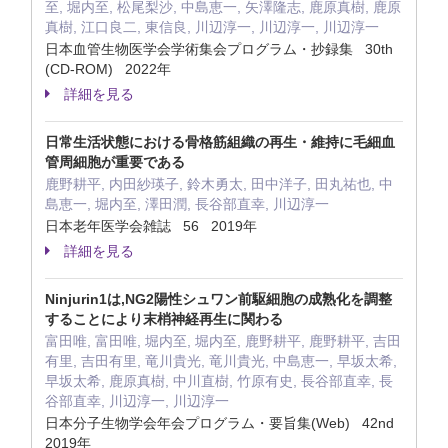
至, 堀内至, 松尾梨沙, 中島恵一, 矢澤隆志, 鹿原真樹, 鹿原
真樹, 江口良二, 東信良, 川辺淳一, 川辺淳一, 川辺淳一
日本血管生物医学会学術集会プログラム・抄録集 30th
(CD-ROM) 2022年
詳細を見る
日常生活状態における骨格筋組織の再生・維持に毛細血
管周細胞が重要である
鹿野耕平, 内田紗瑛子, 鈴木勇太, 田中洋子, 田丸祐也, 中
島恵一, 堀内至, 澤田潤, 長谷部直幸, 川辺淳一
日本老年医学会雑誌 56 2019年
詳細を見る
Ninjurin1は,NG2陽性シュワン前駆細胞の成熟化を調整
することにより末梢神経再生に関わる
富田唯, 富田唯, 堀内至, 堀内至, 鹿野耕平, 鹿野耕平, 吉田
有里, 吉田有里, 竜川貴光, 竜川貴光, 中島恵一, 早坂太希,
早坂太希, 鹿原真樹, 中川直樹, 竹原有史, 長谷部直幸, 長
谷部直幸, 川辺淳一, 川辺淳一
日本分子生物学会年会プログラム・要旨集(Web) 42nd
2019年