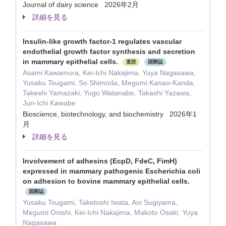
Journal of dairy science 2026年2月
詳細を見る
Insulin-like growth factor-1 regulates vascular
endothelial growth factor synthesis and secretion
in mammary epithelial cells.
査読
国際誌
Asami Kawamura, Kei-Ichi Nakajima, Yuya Nagasawa,
Yusaku Tsugami, So Shimoda, Megumi Kanao-Kanda,
Takeshi Yamazaki, Yugo Watanabe, Takashi Yazawa,
Jun-Ichi Kawabe
Bioscience, biotechnology, and biochemistry 2026年1
月
詳細を見る
Involvement of adhesins (EcpD, FdeC, FimH)
expressed in mammary pathogenic Escherichia coli
on adhesion to bovine mammary epithelial cells.
国際誌
Yusaku Tsugami, Taketoshi Iwata, Aoi Sugiyama,
Megumi Onishi, Kei-Ichi Nakajima, Makoto Osaki, Yuya
Nagasawa