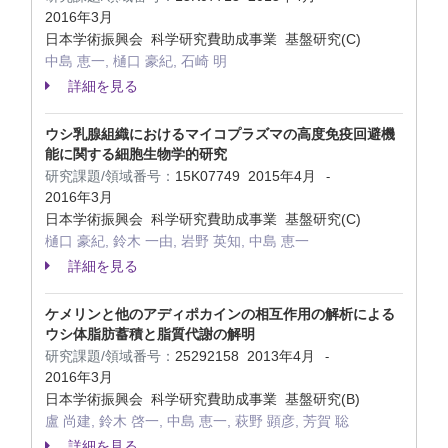
2016年3月
日本学術振興会 科学研究費助成事業 基盤研究(C)
中島 恵一, 樋口 豪紀, 石崎 明
詳細を見る
ウシ乳腺組織におけるマイコプラズマの高度免疫回避機
能に関する細胞生物学的研究
研究課題/領域番号：
15K07749
2015年4月
-
2016年3月
日本学術振興会 科学研究費助成事業 基盤研究(C)
樋口 豪紀, 鈴木 一由, 岩野 英知, 中島 恵一
詳細を見る
ケメリンと他のアディポカインの相互作用の解析による
ウシ体脂肪蓄積と脂質代謝の解明
研究課題/領域番号：
25292158
2013年4月
-
2016年3月
日本学術振興会 科学研究費助成事業 基盤研究(B)
盧 尚建, 鈴木 啓一, 中島 恵一, 萩野 顕彦, 芳賀 聡
詳細を見る