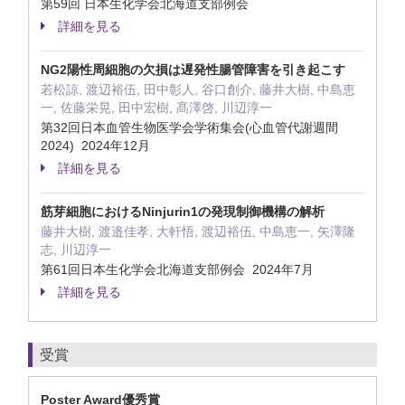
第59回 日本生化学会北海道支部例会
詳細を見る
NG2陽性周細胞の欠損は遅発性腸管障害を引き起こす
若松諒, 渡辺裕伍, 田中彰人, 谷口創介, 藤井大樹, 中島恵
一, 佐藤栄晃, 田中宏樹, 髙澤啓, 川辺淳一
第32回日本血管生物医学会学術集会(心血管代謝週間
2024) 2024年12月
詳細を見る
筋芽細胞におけるNinjurin1の発現制御機構の解析
藤井大樹, 渡邉佳孝, 大軒悟, 渡辺裕伍, 中島恵一, 矢澤隆
志, 川辺淳一
第61回日本生化学会北海道支部例会 2024年7月
詳細を見る
受賞
Poster Award優秀賞