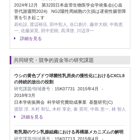
2024年12月 第32回日本血管生物医学会学術集会(心血
管代謝週間2024) NG2陽性周細胞の欠損は遅発性腸管障
害を引き起こす
若松諒, 渡辺裕伍, 田中彰人, 谷口創介, 藤井大樹, 中島恵
一, 佐藤栄晃, 田中宏樹, 髙澤啓, 川辺淳一
詳細を見る
共同研究・競争的資金等の研究課題
ウシの黄色ブドウ球菌性乳房炎の慢性化におけるCXCL8
の持続的放出の役割
研究課題/領域番号：
15K07731
2015年4月
-
2018年3月
日本学術振興会 科学研究費助成事業 基盤研究(C)
渡部 淳, 木村 和弘, 木村 享史, 秦 英司, 中島 恵一, 林 智人
詳細を見る
乾乳期のウシ乳腺組織における再構築メカニズムの解明
研究課題/領域番号：
15K07713
2015年4月
-