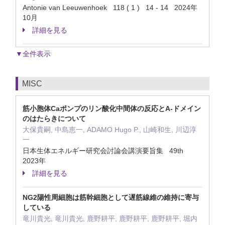
Antonie van Leeuwenhoek 118 ( 1 ) 14 - 14 2024年
10月
詳細を見る
▼全件表示
MISC
筋小胞体Caポンプのリン酸化中間体の反応とA-ドメイン
のはたらきについて
大保貴嗣, 中島恵一, ADAMO Hugo P., 山崎和生, 川辺淳
一
日本生体エネルギー研究会討論会講演要旨集 49th
2023年
詳細を見る
NG2陽性周細胞は筋幹細胞として遅筋線維の維持に寄与
している
竜川貴光, 竜川貴光, 鹿野耕平, 鹿野耕平, 鹿野耕平, 堀内