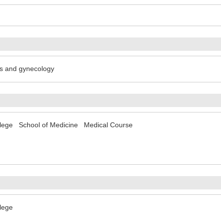
ics and gynecology
llege School of Medicine Medical Course
lege