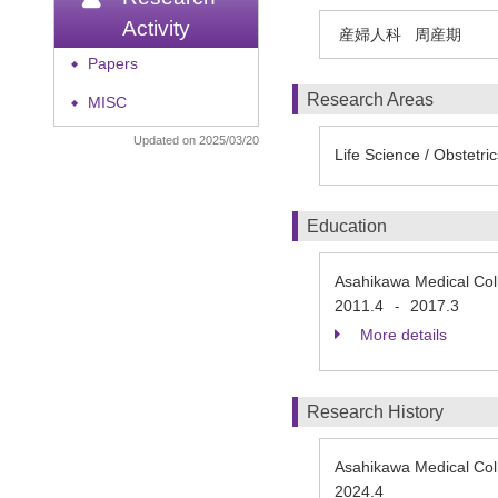
Activity
産婦人科
周産期
Papers
◆
Research Areas
MISC
◆
Updated on 2025/03/20
Life Science / Obstetr
Education
Asahikawa Medical Co
2011.4
2017.3
-
More details
Research History
Asahikawa Medical Col
2024.4