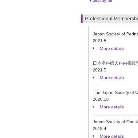
▼display all
Professional Membersh
Japan Society of Perin
2021.5
More details
日本産科婦人科内視鏡
2021.5
More details
The Japan Society of U
2020.10
More details
Japan Society of Obes
2019.4
More details