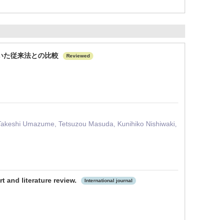
いた従来法との比較
Reviewed
 Takeshi Umazume, Tetsuzou Masuda, Kunihiko Nishiwaki,
t and literature review.
International journal