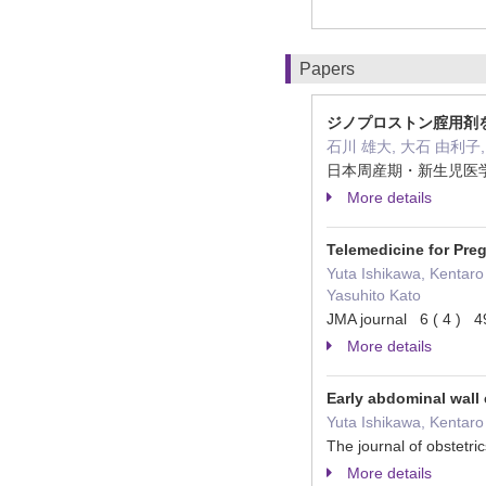
Papers
ジノプロストン腟用剤
石川 雄大, 大石 由利子,
日本周産期・新生児医学会雑誌 
More details
Telemedicine for Pre
Yuta Ishikawa, Kentar
Yasuhito Kato
JMA journal 6 ( 4 ) 
More details
Early abdominal wall 
Yuta Ishikawa, Kentaro
The journal of obstet
More details