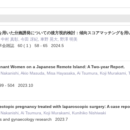
を用いた分娩誘発についての後方視的検討：傾向スコアマッチングを用
 中村 真彰, 今田 冴紀, 車野 晃大, 野澤 明美
60 ( 1 ) 58 - 65 2024.5
gnant Women on a Japanese Remote Island: A Two-year Report.
o Nakanishi, Akio Masuda, Misa Hayasaka, Ai Tsumura, Koji Murakami,
499 - 504 2023.10
ectopic pregnancy treated with laparoscopic surgery: A case repor
 Nakanishi, Ai Tsumura, Koji Murakami, Kunihiko Nishiwaki
rics and gynaecology research 2023.7