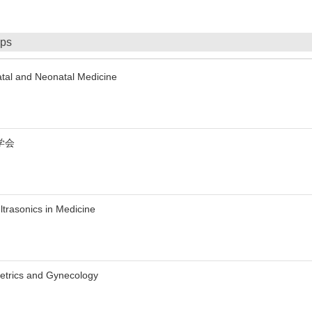
ips
atal and Neonatal Medicine
学会
ltrasonics in Medicine
tetrics and Gynecology