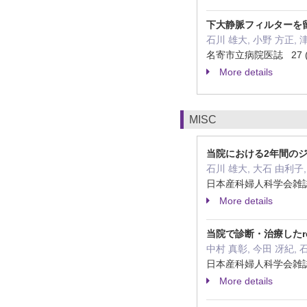
下大静脈フィルターを
石川 雄大, 小野 方正, 
名寄市立病院医誌 27 ( 1 
More details
MISC
当院における2年間の
石川 雄大, 大石 由利子,
日本産科婦人科学会雑誌 75 
More details
当院で診断・治療したretai
中村 真彰, 今田 冴紀, 
日本産科婦人科学会雑誌 75 
More details