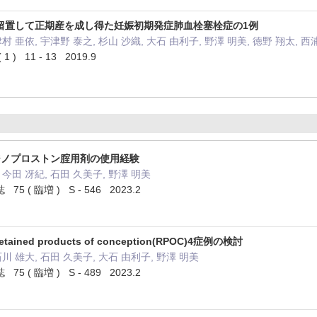
留置して正期産を成し得た妊娠初期発症肺血栓塞栓症の1例
津村 亜依, 宇津野 泰之, 杉山 沙織, 大石 由利子, 野澤 明美, 徳野 翔太, 西
) 11 - 13 2019.9
ジノプロストン腟用剤の使用経験
 今田 冴紀, 石田 久美子, 野澤 明美
( 臨増 ) S - 546 2023.2
ned products of conception(RPOC)4症例の検討
石川 雄大, 石田 久美子, 大石 由利子, 野澤 明美
( 臨増 ) S - 489 2023.2