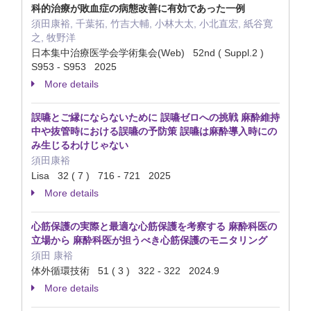
科的治療が敗血症の病態改善に有効であった一例
須田康裕, 千葉拓, 竹吉大輔, 小林大太, 小北直宏, 紙谷寛
之, 牧野洋
日本集中治療医学会学術集会(Web) 52nd ( Suppl.2 )
S953 - S953 2025
More details
誤嚥とご縁にならないために 誤嚥ゼロへの挑戦 麻酔維持
中や抜管時における誤嚥の予防策 誤嚥は麻酔導入時にの
み生じるわけじゃない
須田康裕
Lisa 32 ( 7 ) 716 - 721 2025
More details
心筋保護の実際と最適な心筋保護を考察する 麻酔科医の
立場から 麻酔科医が担うべき心筋保護のモニタリング
須田 康裕
体外循環技術 51 ( 3 ) 322 - 322 2024.9
More details