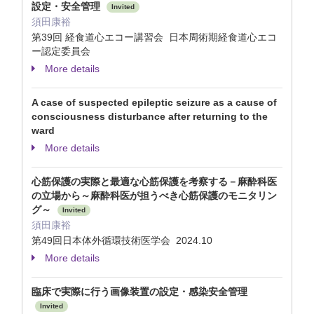
設定・安全管理
Invited
須田康裕
第39回 経食道心エコー講習会 日本周術期経食道心エコ
ー認定委員会
More details
A case of suspected epileptic seizure as a cause of
consciousness disturbance after returning to the
ward
More details
心筋保護の実際と最適な心筋保護を考察する－麻酔科医
の立場から～麻酔科医が担うべき心筋保護のモニタリン
グ～
Invited
須田康裕
第49回日本体外循環技術医学会 2024.10
More details
臨床で実際に行う画像装置の設定・感染安全管理
Invited