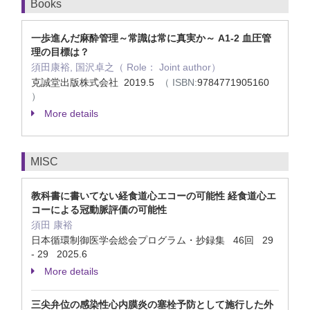
Books
一歩進んだ麻酔管理～常識は常に真実か～ A1-2 血圧管
理の目標は？
須田康裕, 国沢卓之（ Role： Joint author）
克誠堂出版株式会社 2019.5
（ ISBN:
9784771905160
）
More details
MISC
教科書に書いてない経食道心エコーの可能性 経食道心エ
コーによる冠動脈評価の可能性
須田 康裕
日本循環制御医学会総会プログラム・抄録集 46回 29
- 29 2025.6
More details
三尖弁位の感染性心内膜炎の塞栓予防として施行した外