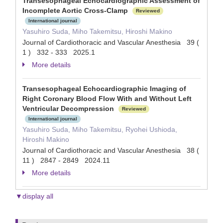
Transesophageal Echocardiographic Assessment of
Incomplete Aortic Cross-Clamp
Reviewed
International journal
Yasuhiro Suda, Miho Takemitsu, Hiroshi Makino
Journal of Cardiothoracic and Vascular Anesthesia 39 (
1 ) 332 - 333 2025.1
More details
Transesophageal Echocardiographic Imaging of
Right Coronary Blood Flow With and Without Left
Ventricular Decompression
Reviewed
International journal
Yasuhiro Suda, Miho Takemitsu, Ryohei Ushioda,
Hiroshi Makino
Journal of Cardiothoracic and Vascular Anesthesia 38 (
11 ) 2847 - 2849 2024.11
More details
▼display all