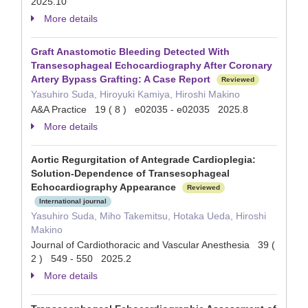
2025.10
More details
Graft Anastomotic Bleeding Detected With
Transesophageal Echocardiography After Coronary
Artery Bypass Grafting: A Case Report
Reviewed
Yasuhiro Suda, Hiroyuki Kamiya, Hiroshi Makino
A&A Practice 19 ( 8 ) e02035 - e02035 2025.8
More details
Aortic Regurgitation of Antegrade Cardioplegia:
Solution-Dependence of Transesophageal
Echocardiography Appearance
Reviewed
International journal
Yasuhiro Suda, Miho Takemitsu, Hotaka Ueda, Hiroshi
Makino
Journal of Cardiothoracic and Vascular Anesthesia 39 (
2 ) 549 - 550 2025.2
More details