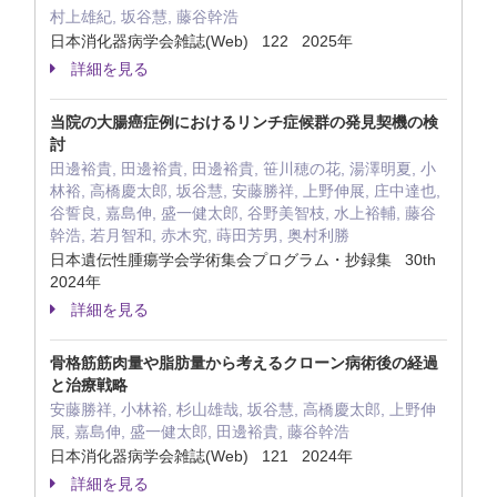
村上雄紀, 坂谷慧, 藤谷幹浩
日本消化器病学会雑誌(Web) 122 2025年
詳細を見る
当院の大腸癌症例におけるリンチ症候群の発見契機の検
討
田邊裕貴, 田邊裕貴, 田邊裕貴, 笹川穂の花, 湯澤明夏, 小
林裕, 高橋慶太郎, 坂谷慧, 安藤勝祥, 上野伸展, 庄中達也,
谷誓良, 嘉島伸, 盛一健太郎, 谷野美智枝, 水上裕輔, 藤谷
幹浩, 若月智和, 赤木究, 蒔田芳男, 奥村利勝
日本遺伝性腫瘍学会学術集会プログラム・抄録集 30th
2024年
詳細を見る
骨格筋筋肉量や脂肪量から考えるクローン病術後の経過
と治療戦略
安藤勝祥, 小林裕, 杉山雄哉, 坂谷慧, 高橋慶太郎, 上野伸
展, 嘉島伸, 盛一健太郎, 田邊裕貴, 藤谷幹浩
日本消化器病学会雑誌(Web) 121 2024年
詳細を見る