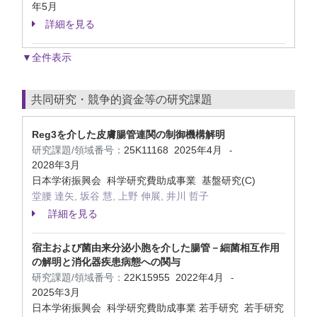
年5月
詳細を見る
▼全件表示
共同研究・競争的資金等の研究課題
Reg3を介した皮膚腸管連関の制御機構解明
研究課題/領域番号：
25K11168
2025年4月
-
2028年3月
日本学術振興会 科学研究費助成事業 基盤研究(C)
堂腰 達矢, 坂谷 慧, 上野 伸展, 井川 哲子
詳細を見る
宿主および菌由来分泌小胞を介した腸管－細菌相互作用
の解明と消化器疾患病態への関与
研究課題/領域番号：
22K15955
2022年4月
-
2025年3月
日本学術振興会 科学研究費助成事業 若手研究 若手研究