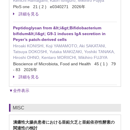
Kenichi Hamagami, Kaori Ishiguro, Mikihiro Fujiya
PloS one 21 ( 2 ) e0340271 2026年
詳細を見る
Peptidoglycan from &lt;i&gt;Bifidobacterium
bifidum&lt;/i&gt; G9-1 induces IgA secretion in
Peyer’s patch-derived cells
Hiroaki KONISHI, Koji YAMAMOTO, Aki SAKATANI,
Tatsuya DOKOSHI, Yutaka MAKIZAKI, Yoshiki TANAKA,
Hiroshi OHNO, Kentaro MORIICHI, Mikihiro FUJIYA
Bioscience of Microbiota, Food and Health 45 ( 1 ) 79
- 83 2026年
詳細を見る
▼全件表示
MISC
潰瘍性大腸炎患者における亜鉛欠乏と亜鉛依存性酵素の
関連性の検討