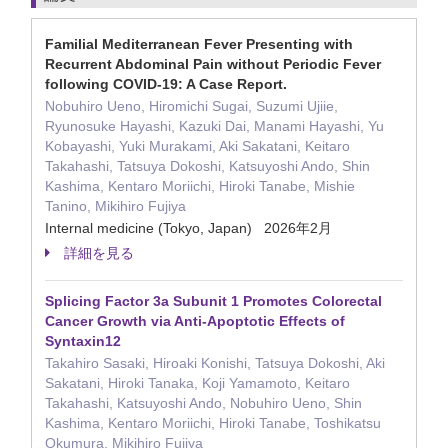
Familial Mediterranean Fever Presenting with
Recurrent Abdominal Pain without Periodic Fever
following COVID-19: A Case Report.
Nobuhiro Ueno, Hiromichi Sugai, Suzumi Ujiie,
Ryunosuke Hayashi, Kazuki Dai, Manami Hayashi, Yu
Kobayashi, Yuki Murakami, Aki Sakatani, Keitaro
Takahashi, Tatsuya Dokoshi, Katsuyoshi Ando, Shin
Kashima, Kentaro Moriichi, Hiroki Tanabe, Mishie
Tanino, Mikihiro Fujiya
Internal medicine (Tokyo, Japan) 2026年2月
詳細を見る
Splicing Factor 3a Subunit 1 Promotes Colorectal
Cancer Growth via Anti-Apoptotic Effects of
Syntaxin12
Takahiro Sasaki, Hiroaki Konishi, Tatsuya Dokoshi, Aki
Sakatani, Hiroki Tanaka, Koji Yamamoto, Keitaro
Takahashi, Katsuyoshi Ando, Nobuhiro Ueno, Shin
Kashima, Kentaro Moriichi, Hiroki Tanabe, Toshikatsu
Okumura, Mikihiro Fujiya