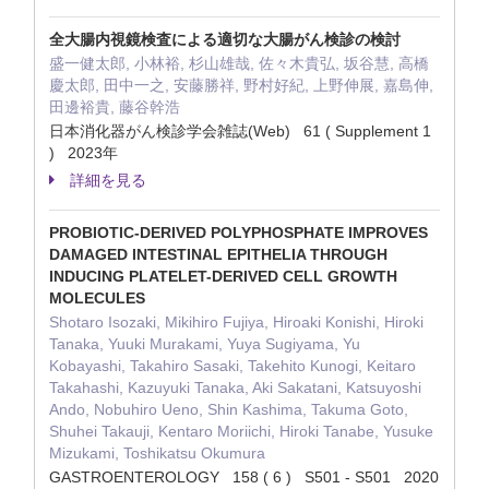
全大腸内視鏡検査による適切な大腸がん検診の検討
盛一健太郎, 小林裕, 杉山雄哉, 佐々木貴弘, 坂谷慧, 高橋
慶太郎, 田中一之, 安藤勝祥, 野村好紀, 上野伸展, 嘉島伸,
田邊裕貴, 藤谷幹浩
日本消化器がん検診学会雑誌(Web) 61 ( Supplement 1
) 2023年
詳細を見る
PROBIOTIC-DERIVED POLYPHOSPHATE IMPROVES
DAMAGED INTESTINAL EPITHELIA THROUGH
INDUCING PLATELET-DERIVED CELL GROWTH
MOLECULES
Shotaro Isozaki, Mikihiro Fujiya, Hiroaki Konishi, Hiroki
Tanaka, Yuuki Murakami, Yuya Sugiyama, Yu
Kobayashi, Takahiro Sasaki, Takehito Kunogi, Keitaro
Takahashi, Kazuyuki Tanaka, Aki Sakatani, Katsuyoshi
Ando, Nobuhiro Ueno, Shin Kashima, Takuma Goto,
Shuhei Takauji, Kentaro Moriichi, Hiroki Tanabe, Yusuke
Mizukami, Toshikatsu Okumura
GASTROENTEROLOGY 158 ( 6 ) S501 - S501 2020