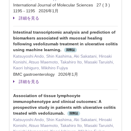
International Journal of Molecular Sciences 27 ( 3 )
1195 - 1195 2026年1月
詳細を見る
Intestinal transcriptomic analysis and prediction of
biomarkers associated with mucosal healing
following vedolizumab treatment in ulcerative colitis
using machine learning.
国際誌
Katsuyoshi Ando, Shin Kashima, Aki Sakatani, Hiroaki
Konishi, Atsuo Maemoto, Takahiro Ito, Masaki Taruishi,
Kaori Ishiguro, Mikihiro Fujiya
BMC gastroenterology 2026年1月
詳細を見る
Association of tissue lymphocyte
immunophenotype and clinical outcomes: A
prospective study in patients with ulcerative colitis
treated with vedolizumab.
国際誌
Katsuyoshi Ando, Shin Kashima, Aki Sakatani, Hiroaki
Konishi, Atsuo Maemoto, Takahiro Ito, Masaki Taruishi,