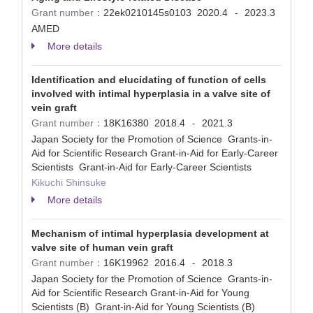
Grant number：
22ek0210145s0103
2020.4
2023.3
-
AMED
More details
Identification and elucidating of function of cells
involved with intimal hyperplasia in a valve site of
vein graft
Grant number：
18K16380
2018.4
2021.3
-
Japan Society for the Promotion of Science Grants-in-
Aid for Scientific Research Grant-in-Aid for Early-Career
Scientists Grant-in-Aid for Early-Career Scientists
Kikuchi Shinsuke
More details
Mechanism of intimal hyperplasia development at
valve site of human vein graft
Grant number：
16K19962
2016.4
2018.3
-
Japan Society for the Promotion of Science Grants-in-
Aid for Scientific Research Grant-in-Aid for Young
Scientists (B) Grant-in-Aid for Young Scientists (B)