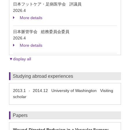
日本フットケア・足病医学会 評議員
2026.4
More details
日本脈管学会 総務委員会委員
2026.4
More details
▼display all
Studying abroad experiences
2013.1
2014.12
University of Washington Visiting
-
scholar
Papers
Wound-Directed Perfusion in a Vascular Surgery