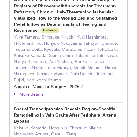
Registry of Rheocarna® Apheresis for Treatment-
Refractory Chronic Limb-Threatening Ischemia:
Visualized Flow to the Wound Bed and Sustained
Pedal Inflow as Determinants of Healing and
Recurrence
Reviewed
Yuya Tamaru, Shinsuke Kikuchi, Yuki Hashimoto,
Hirofumi Jinno, Noriyuki Yokoyama, Takayuki Uramoto,
Tsutomu Doita, Kyosuke Murakami, Kazuki Takahashi,
Keisuke Kamada, Seima Ohira, Takamitsu Tatsukawa,
Naoya Kuriyama, Yuri Yoshida, Ranko Hinooka,
Takayuki Narita, Taku Muraya, Motoki Matsuki, Naoki
Nakagawa, Keisuke Miyake, Daiki Uchida, Takanori
Fujiki, Nobuyoshi Azuma
Annals of Vascular Surgery 2026.7
More details
Spatial Transcriptomics Reveals Region-Specific
Remodeling in Vein Grafts After Peripheral Arterial
Bypass
Keisuke Kamada, Hong Niu, Shinsuke Kikuchi,
Nobuyoshi Azuma, Gale L. Tang