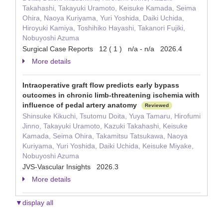
Takahashi, Takayuki Uramoto, Keisuke Kamada, Seima
Ohira, Naoya Kuriyama, Yuri Yoshida, Daiki Uchida,
Hiroyuki Kamiya, Toshihiko Hayashi, Takanori Fujiki,
Nobuyoshi Azuma
Surgical Case Reports 12 ( 1 ) n/a - n/a 2026.4
More details
Intraoperative graft flow predicts early bypass
outcomes in chronic limb-threatening ischemia with
influence of pedal artery anatomy
Reviewed
Shinsuke Kikuchi, Tsutomu Doita, Yuya Tamaru, Hirofumi
Jinno, Takayuki Uramoto, Kazuki Takahashi, Keisuke
Kamada, Seima Ohira, Takamitsu Tatsukawa, Naoya
Kuriyama, Yuri Yoshida, Daiki Uchida, Keisuke Miyake,
Nobuyoshi Azuma
JVS-Vascular Insights 2026.3
More details
▼display all