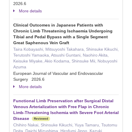
2026.6
More details
Clinical Outcomes in Japanese Patients with
Chronic Limb Threatening Ischaemia Undergoing
Tibial and Pedal Bypass with a Single Segment
Great Saphenous Vein Graft
Taira Kobayashi, Mitsuyoshi Takahara, Shinsuke Kikuchi,
Terutoshi Yamaoka, Atsushi Guntani, Naohiro Akita,
Keisuke Miyake, Akio Kodama, Shinsuke Mii, Nobuyoshi
Azuma
European Journal of Vascular and Endovascular
Surgery 2026.6
More details
Functional Limb Preservation after Surgical Distal
Venous Arterialization with Free Flap in Chronic
Limb-Threatening Ischemia with Severe Foot Arterial
Disease
Reviewed
Chihiro Nakai, Shinsuke Kikuchi, Yuya Tamaru, Tsutomu
Doita, Daichi Mizushima, Hirofumi Jinno, Kazuki