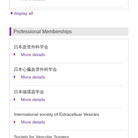
▼display all
Professional Memberships
日本血管外科学会
More details
日本心臓血管外科学会
More details
日本循環器学会
More details
International society of Extracelluar Vesicles
More details
Society for Vascular Surgery