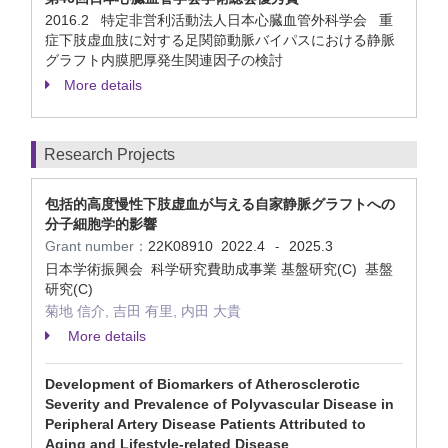
2016.2 特定非営利活動法人日本心臓血管外科学会 重
症下肢虚血肢に対する足関節動脈バイパスにおける静脈
グラフト内膜肥厚発生関連因子の検討
More details
Research Projects
包括的高度慢性下肢虚血が与える自家静脈グラフトへの
分子細胞学的影響
Grant number：
22K08910
2022.4
2025.3
-
日本学術振興会 科学研究費助成事業 基盤研究(C) 基盤
研究(C)
菊地 信介, 吉田 有里, 内田 大貴
More details
Development of Biomarkers of Atherosclerotic
Severity and Prevalence of Polyvascular Disease in
Peripheral Artery Disease Patients Attributed to
Aging and Lifestyle-related Disease