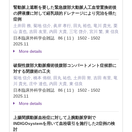
腎動脈上遮断を要した緊急腹部大動脈人工血管置換術後
の膵液瘻に対して経乳頭的ドレナージにより完治を得た
症例
土井田 務, 菊地 信介, 眞岸 孝行, 田丸 裕也, 竜川 貴光, 栗
山 直也, 吉田 友里, 内田 大貴, 三宅 啓介, 宮川 繁, 東 信良
日本臨床外科学会雑誌 86 ( 11 ) 1502 - 1502
2025.11
More details
破裂性腹部大動脈瘤術後腹部コンパートメント症候群に
対する閉腹術の工夫
菊地 信介, 橋本 侑樹, 田丸 祐也, 土井田 努, 吉田 有里, 竜
川 貴光, 庄中 達也, 内田 大貴, 東 信良
日本臨床外科学会雑誌 86 ( 11 ) 1502 - 1502
2025.11
More details
上腸間膜動脈血栓症に対して上腕動脈穿刺で
INDIGOsystemを用いて血栓吸引を施行した2症例の検
討