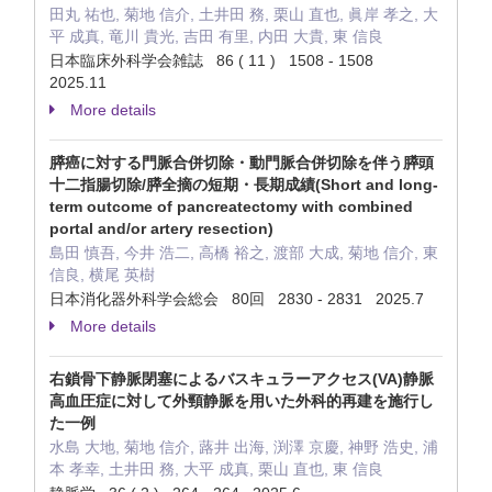
田丸 祐也, 菊地 信介, 土井田 務, 栗山 直也, 眞岸 孝之, 大
平 成真, 竜川 貴光, 吉田 有里, 内田 大貴, 東 信良
日本臨床外科学会雑誌 86 ( 11 ) 1508 - 1508
2025.11
More details
膵癌に対する門脈合併切除・動門脈合併切除を伴う膵頭
十二指腸切除/膵全摘の短期・長期成績(Short and long-
term outcome of pancreatectomy with combined
portal and/or artery resection)
島田 慎吾, 今井 浩二, 高橋 裕之, 渡部 大成, 菊地 信介, 東
信良, 横尾 英樹
日本消化器外科学会総会 80回 2830 - 2831 2025.7
More details
右鎖骨下静脈閉塞によるバスキュラーアクセス(VA)静脈
高血圧症に対して外頸静脈を用いた外科的再建を施行し
た一例
水島 大地, 菊地 信介, 蕗井 出海, 渕澤 京慶, 神野 浩史, 浦
本 孝幸, 土井田 務, 大平 成真, 栗山 直也, 東 信良