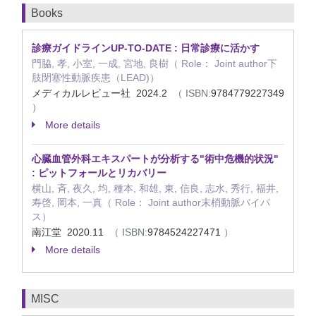
Books
診療ガイドラインUP-TO-DATE : 日常診療に活かす
門脇, 孝, 小室, 一成, 宮地, 良樹（ Role： Joint author下
肢閉塞性動脈疾患（LEAD)）
メディカルレビュー社 2024.2
（ ISBN:
9784779227349
）
More details
心臓血管外科エキスパートが分析する"術中危機的状況"
: ピットフォールとリカバリー
横山, 斉, 夜久, 均, 種本, 和雄, 東, 信良, 志水, 秀行, 福井,
寿啓, 岡本, 一真（ Role： Joint author末梢動脈バイパ
ス）
南江堂 2020.11
（ ISBN:
9784524227471
）
More details
MISC