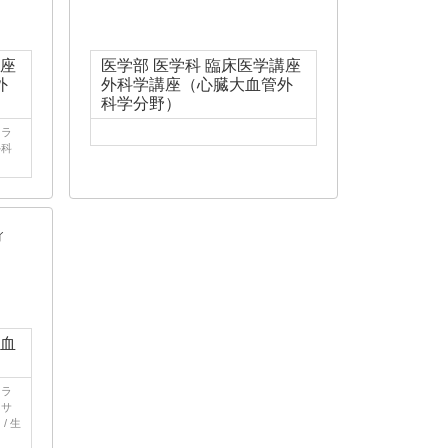
講座
医学部 医学科 臨床医学講座
外
外科学講座（心臓大血管外
科学分野）
、ラ
外科
イ
大血
、ラ
フサ
/ 生