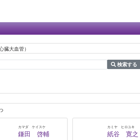
（心臓大血管）
検索する
つ
カマダ ケイスケ
カミヤ ヒロユキ
鎌田 啓輔
紙谷 寛之