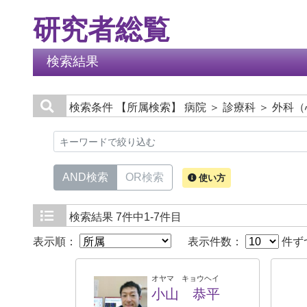
研究者総覧
検索結果
検索条件
【所属検索】 病院 ＞ 診療科 ＞ 外科
AND検索
OR検索
使い方
検索結果
7件中1-7件目
表示順：
表示件数：
件ず
オヤマ キョウヘイ
小山 恭平